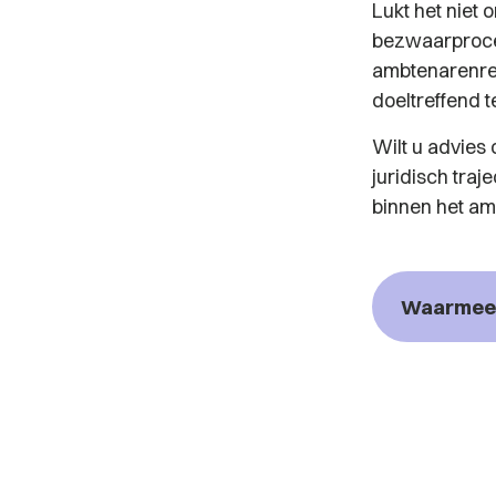
Lukt het niet 
bezwaarproced
ambtenarenrec
doeltreffend t
Wilt u advies
juridisch tra
binnen het am
Waarmee 