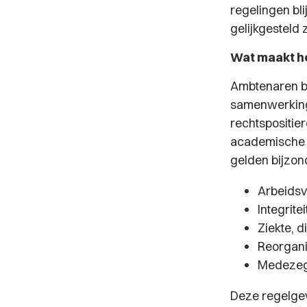
regelingen bl
gelijkgesteld
Wat maakt h
Ambtenaren bi
samenwerkings
rechtspositie
academische 
gelden bijzon
Arbeidsv
Integrit
Ziekte, d
Reorganis
Medezeg
Deze regelgev