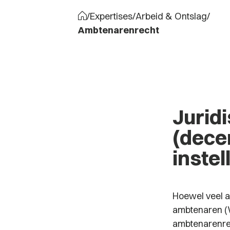
/
Expertises
/
Arbeid & Ontslag
/
Ambtenarenrecht
Jurid
(dece
instel
Hoewel veel a
ambtenaren (W
ambtenarenrec