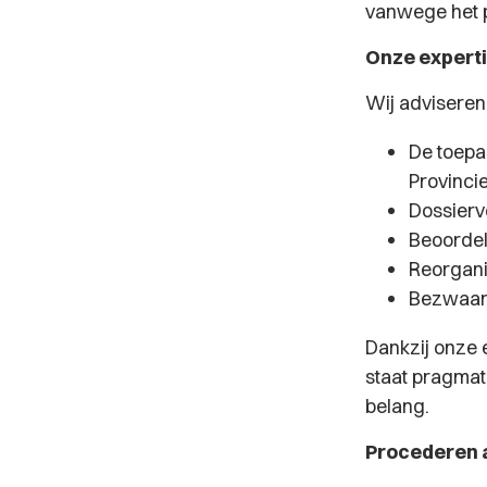
vanwege het p
Onze experti
Wij adviseren
De toepa
Provincie
Dossierv
Beoordel
Reorganis
Bezwaar-
Dankzij onze e
staat pragmati
belang.
Procederen a