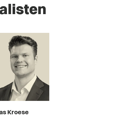
alisten
as Kroese