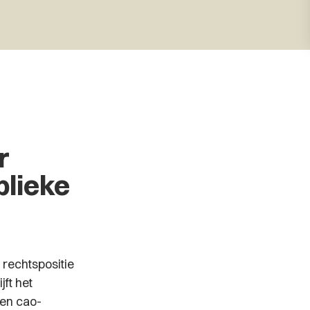
r
blieke
rechtspositie
ft het
 en cao-