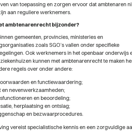
ijven van toepassing en zorgen ervoor dat ambtenaren nie
 zijn aan reguliere werknemers.
et ambtenarenrecht bijzonder?
nnen gemeenten, provincies, ministeries en
organisaties zoals SGO’s vallen onder specifieke
regelingen. Ook werknemers in het openbaar onderwijs e
ziekenhuizen kunnen met ambtenarenrecht te maken he
dere regels over onder andere:
oorwaarden en functiewaardering;
eit en nevenwerkzaamheden;
isfunctioneren en beoordeling;
atie, herplaatsing en ontslag;
genschap en bezwaarprocedures.
ing vereist specialistische kennis en een zorgvuldige 