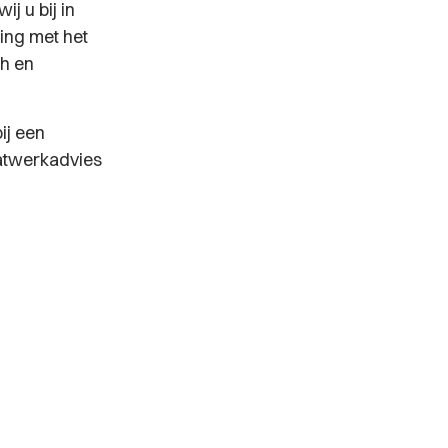
j u bij in
ing met het
ch en
ij een
aatwerkadvies