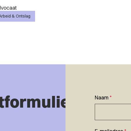
vocaat
Arbeid & Ontslag
tformulier
Naam
*