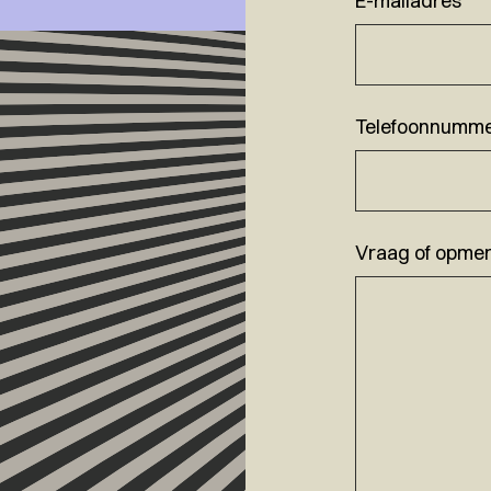
E-mailadres
*
Telefoonnumm
Vraag of opmer