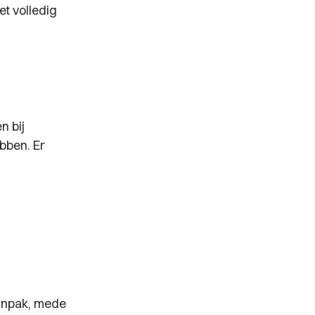
t volledig
n bij
bben. Er
aanpak, mede