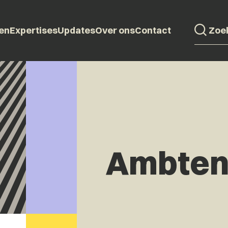
en
Expertises
Updates
Over ons
Contact
Ambten