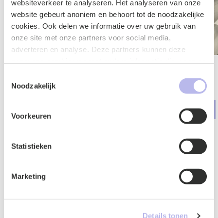
websiteverkeer te analyseren. Het analyseren van onze
website gebeurt anoniem en behoort tot de noodzakelijke
cookies. Ook delen we informatie over uw gebruik van
onze site met onze partners voor social media,
adverteren en analyse. Deze partners kunnen deze
gegevens combineren met andere informatie die u aan ze
Marlies Hol
Cas Kroese
heeft verstrekt of die ze hebben verzameld op basis van
Toestemmingsselectie
uw gebruik van hun services.
Noodzakelijk
Advocaat
Advocaat
Arbeid & Ontslag
Arbeid & Ontslag
Voorkeuren
Statistieken
Contactformulier
Marketing
Details tonen