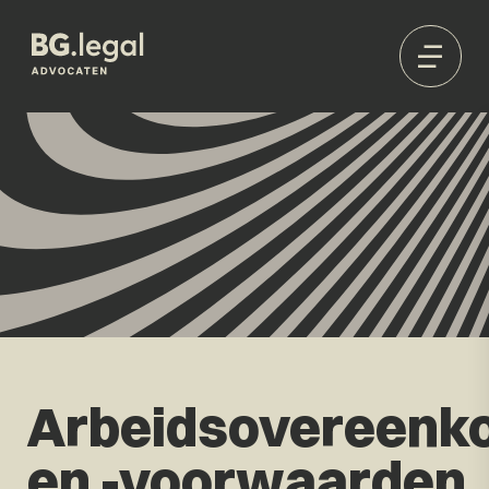
Arbeidsovereenk
en -voorwaarden