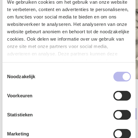
We gebruiken cookies om het gebruik van onze website
te verbeteren, content en advertenties te personaliseren,
om functies voor social media te bieden en om ons
websiteverkeer te analyseren. Het analyseren van onze
website gebeurt anoniem en behoort tot de noodzakelijke
cookies. Ook delen we informatie over uw gebruik van
onze site met onze partners voor social media,
adverteren en analyse. Deze partners kunnen deze
gegevens combineren met andere informatie die u aan ze
heeft verstrekt of die ze hebben verzameld op basis van
Toestemmingsselectie
uw gebruik van hun services.
Noodzakelijk
lies Hol
Cas Kroese
Voorkeuren
caat
Advocaat
id & Ontslag
Arbeid & Ontslag
Statistieken
Marketing