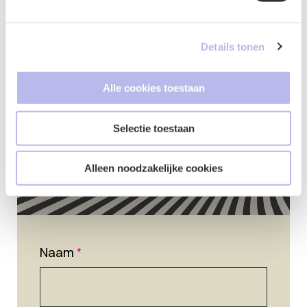
Contactformulier
Details tonen
Alle cookies toestaan
Selectie toestaan
Alleen noodzakelijke cookies
Naam
*