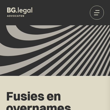
Fusies en
overnames