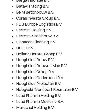
Bargas Isolatie B.V.
Batavi Trading B.V.
BPM Betonbouw B.V.
Curas Investa Group B.V.
FDS Europe Logistics B.V.
Ferross Holding B.V.
Ferross-Staalbouw B.V.
Flanagan Cleaning B.V.
HHGH B.V.
Holland Herstel Groep B.V.
Hoogheide Bouw B.V.
Hoogheide Bouwservice B.V.
Hoogheide Groep B.V.
Hoogheide Onderhoud B.V.
Hoogheide Projecten B.V.
Hoogveld Transport Rosmalen B.V.
Lead Pharma Holding B.V.
Lead Pharma Medicine B.V.
Marechal Holding B.V.