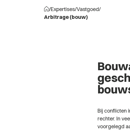
/
Expertises
/
Vastgoed
/
Arbitrage (bouw)
Bouwa
gesch
bouw
Bij conflicte
rechter. In ve
voorgelegd aa