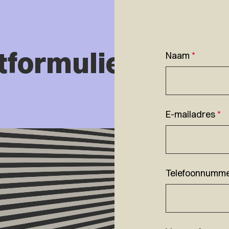
tformulier
Naam
*
E-mailadres
*
Telefoonnumm