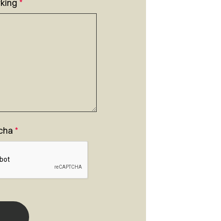
king
*
cha
*