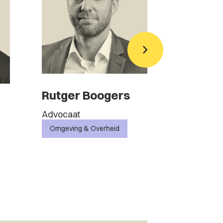
Rutger Boogers
Mika Ve
Advocaat
Advocaat
Omgeving & Overheid
Vastgoed