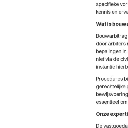
specifieke vo
kennis en erv
Wat is bouw
Bouwarbitrage
door arbiters 
bepalingen in
niet via de ci
instantie hier
Procedures bi
gerechtelijke
bewijsvoering
essentieel om
Onze expert
De vastgoedad