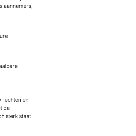
ls aannemers,
dure
haalbare
w rechten en
t de
h sterk staat