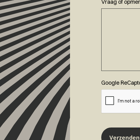
Vraag of opmer
Google ReCapt