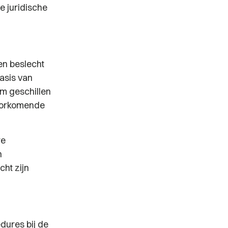
e juridische
en beslecht
asis van
m geschillen
 voorkomende
re
n
cht zijn
dures bij de