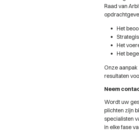
Raad van Arbi
opdrachtgever
Het beoo
Strategi
Het voer
Het bege
Onze aanpak i
resultaten voo
Neem contac
Wordt uw gesc
plichten zijn
specialisten v
in elke fase v