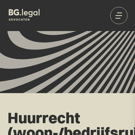
Huurrecht
(woon-/bedrijfsru