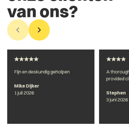
van ons?
Fijn en deskundig geholpen
A thoroug
provided cl
Mike Dijker
1 juli 2026
Stephen
3 juni 2026