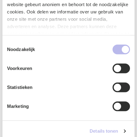
website gebeurt anoniem en behoort tot de noodzakelijke
cookies. Ook delen we informatie over uw gebruik van
onze site met onze partners voor social media,
Gerelateerde
adverteren en analyse. Deze partners kunnen deze
gegevens combineren met andere informatie die u aan ze
heeft verstrekt of die ze hebben verzameld op basis van
updates
Toestemmingsselectie
uw gebruik van hun services.
Noodzakelijk
Voorkeuren
Statistieken
Publicatie
Marketing
Details tonen