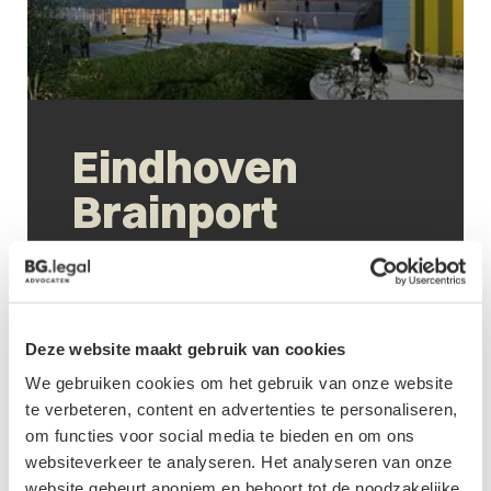
Eindhoven
Brainport
Brainport Industries Campus
BIC 1
Deze website maakt gebruik van cookies
5657 BX Eindhoven
We gebruiken cookies om het gebruik van onze website
T +31 (0)88 - 141 08 00
te verbeteren, content en advertenties te personaliseren,
om functies voor social media te bieden en om ons
websiteverkeer te analyseren. Het analyseren van onze
website gebeurt anoniem en behoort tot de noodzakelijke