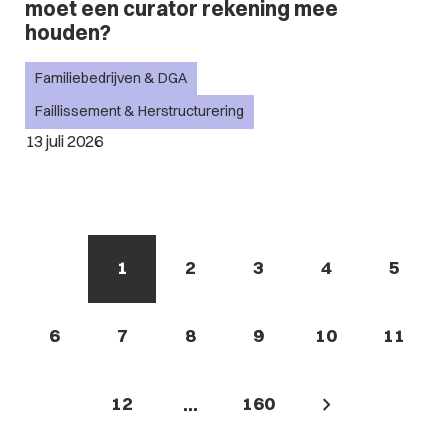
moet een curator rekening mee
houden?
Familiebedrijven & DGA
Faillissement & Herstructurering
13 juli 2026
1
2
3
4
5
6
7
8
9
10
11
12
160
...