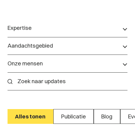
Expertise
Aandachtsgebied
Onze mensen
Alles tonen
Publicatie
Blog
Ev