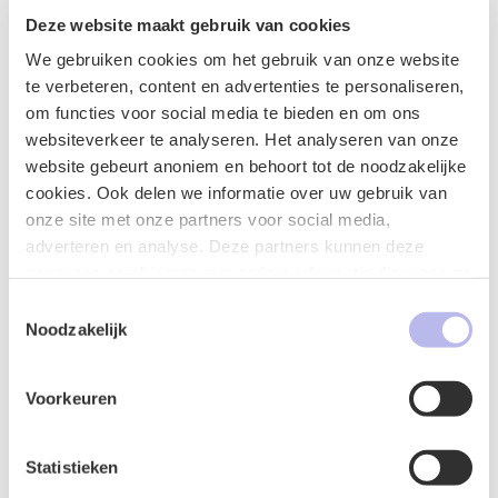
Blog
Deze website maakt gebruik van cookies
Gedeeltelijk vergunnen? De aanvraag
We gebruiken cookies om het gebruik van onze website
laat zich niet knippen
te verbeteren, content en advertenties te personaliseren,
om functies voor social media te bieden en om ons
Bouw & Vastgoed
Bestuur & Overheid
Vastgoed
websiteverkeer te analyseren. Het analyseren van onze
Omgeving & Overheid
website gebeurt anoniem en behoort tot de noodzakelijke
29 juli 2026
cookies. Ook delen we informatie over uw gebruik van
onze site met onze partners voor social media,
adverteren en analyse. Deze partners kunnen deze
Blog
gegevens combineren met andere informatie die u aan ze
Handhaving maximale huurprijzen Wet
heeft verstrekt of die ze hebben verzameld op basis van
Toestemmingsselectie
betaalbare huur: direct bestuurlijke
uw gebruik van hun services.
Noodzakelijk
boete mag niet zomaar
Voorkeuren
Bouw & Vastgoed
Bestuur & Overheid
Vastgoed
Omgeving & Overheid
Statistieken
27 juli 2026