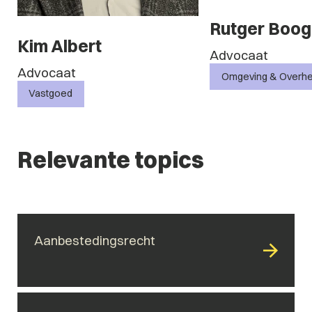
Rutger Boogers
Rik We
Advocaat
Advocaa
Omgeving & Overheid
Omgeving
Relevante topics
Aanbestedingsrecht