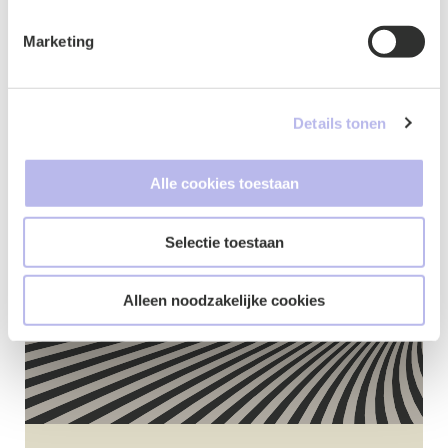
Marketing
Details tonen
Contactformulier
Alle cookies toestaan
Selectie toestaan
Alleen noodzakelijke cookies