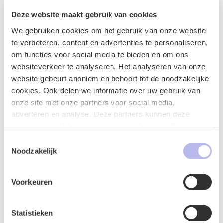
Vooral voor het huisvesten van arbeidsmigranten en
Deze website maakt gebruik van cookies
studenten biedt dit wetsvoorstel duidelijkheid en
mogelijkheden. Onze
sectie
is hierin zowel
We gebruiken cookies om het gebruik van onze website
civielrechtelijk als publiekrechtelijk gespecialiseerd
te verbeteren, content en advertenties te personaliseren,
zodat wij u volledig kunnen ontzorgen.
om functies voor social media te bieden en om ons
websiteverkeer te analyseren. Het analyseren van onze
website gebeurt anoniem en behoort tot de noodzakelijke
Contact met Mika Veldhuis
cookies. Ook delen we informatie over uw gebruik van
onze site met onze partners voor social media,
adverteren en analyse. Deze partners kunnen deze
Mika Veldhuis
gegevens combineren met andere informatie die u aan ze
heeft verstrekt of die ze hebben verzameld op basis van
Toestemmingsselectie
uw gebruik van hun services.
Noodzakelijk
Voorkeuren
Statistieken