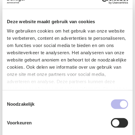
Deze website maakt gebruik van cookies
Gerelateerde
We gebruiken cookies om het gebruik van onze website
te verbeteren, content en advertenties te personaliseren,
updates
om functies voor social media te bieden en om ons
websiteverkeer te analyseren. Het analyseren van onze
website gebeurt anoniem en behoort tot de noodzakelijke
cookies. Ook delen we informatie over uw gebruik van
onze site met onze partners voor social media,
adverteren en analyse. Deze partners kunnen deze
gegevens combineren met andere informatie die u aan ze
Blog
heeft verstrekt of die ze hebben verzameld op basis van
Toestemmingsselectie
uw gebruik van hun services.
Noodzakelijk
Voorkeuren