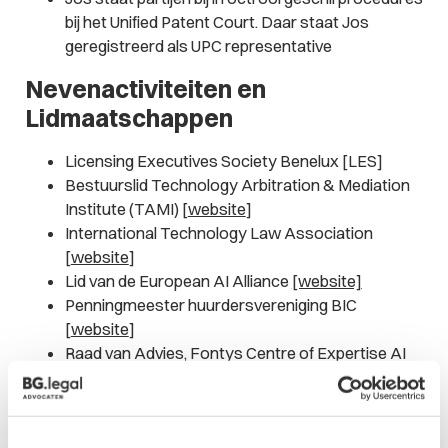
bij het Unified Patent Court. Daar staat Jos
geregistreerd als UPC representative
Nevenactiviteiten en
Lidmaatschappen
Licensing Executives Society Benelux [LES]
Bestuurslid Technology Arbitration & Mediation
Institute (TAMI) [
website
]
International Technology Law Association
[
website
]
Lid van de European AI Alliance
[website]
Penningmeester huurdersvereniging BIC
[
website
]
Raad van Advies, Fontys Centre of Expertise AI
for Society [
website
]
Presentaties