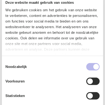
Deze website maakt gebruik van cookies
Artikel in de nieuwste editie van Data,
Cybersecurity & Privacy (DCSP) - Juli 2026
We gebruiken cookies om het gebruik van onze website
Interview in T-Sector Newsletter January 2026 -
te verbeteren, content en advertenties te personaliseren,
27-01-2026
om functies voor social media te bieden en om ons
Artikel in de nieuwste editie van Data,
websiteverkeer te analyseren. Het analyseren van onze
Cybersecurity & Privacy (DCSP) - 23-01-2026
website gebeurt anoniem en behoort tot de noodzakelijke
Artikel “Data delen is verplicht, en dat brengt
cookies. Ook delen we informatie over uw gebruik van
kansen” in Link Magazine - 06-01-2026
onze site met onze partners voor social media,
adverteren en analyse. Deze partners kunnen deze
gegevens combineren met andere informatie die u aan ze
heeft verstrekt of die ze hebben verzameld op basis van
Toestemmingsselectie
uw gebruik van hun services.
Noodzakelijk
Updates van
Voorkeuren
Jos
Statistieken