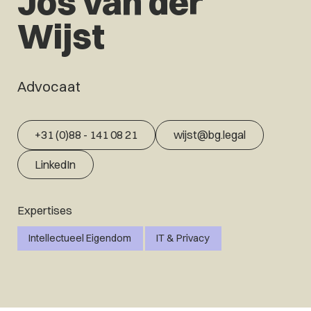
Jos van der
Wijst
Advocaat
+31 (0)88 - 141 08 21
wijst@bg.legal
LinkedIn
Expertises
Intellectueel Eigendom
IT & Privacy