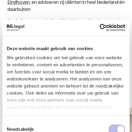
Eindhoven
, en adviseren zij cliënten in heel Nederland én
daarbuiten.
Dankzij onze aansluiting bij het internationale netwerk
Consulegis, staan we in nauw contact met advocaten
en accountants in 40 landen. We werken samen met
betrouwbare partners en zijn altijd op de hoogte van de
Deze website maakt gebruik van cookies
juridische actualiteiten in een ander land. Uitdaging over
de grens? We’ve got your back.
We gebruiken cookies om het gebruik van onze website
te verbeteren, content en advertenties te personaliseren,
om functies voor social media te bieden en om ons
websiteverkeer te analyseren. Het analyseren van onze
Onze mensen
website gebeurt anoniem en behoort tot de noodzakelijke
cookies. Ook delen we informatie over uw gebruik van
onze site met onze partners voor social media,
adverteren en analyse. Deze partners kunnen deze
gegevens combineren met andere informatie die u aan ze
heeft verstrekt of die ze hebben verzameld op basis van
Toestemmingsselectie
uw gebruik van hun services.
Noodzakelijk