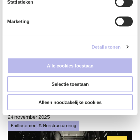
Faillissement & Herstructurering
Statistieken
Blog
Marketing
Details tonen
Alle cookies toestaan
Selectie toestaan
Bezwaar en beroep tegen
invorderingsbeslissingen
Alleen noodzakelijke cookies
Belastingdienst
24 november 2025
Faillissement & Herstructurering