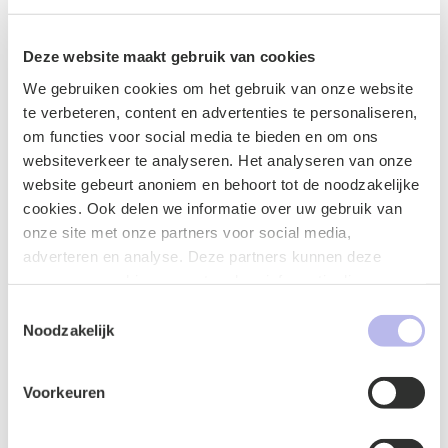
Gijs
Deze website maakt gebruik van cookies
We gebruiken cookies om het gebruik van onze website
te verbeteren, content en advertenties te personaliseren,
om functies voor social media te bieden en om ons
Blog
websiteverkeer te analyseren. Het analyseren van onze
website gebeurt anoniem en behoort tot de noodzakelijke
cookies. Ook delen we informatie over uw gebruik van
onze site met onze partners voor social media,
adverteren en analyse. Deze partners kunnen deze
gegevens combineren met andere informatie die u aan ze
heeft verstrekt of die ze hebben verzameld op basis van
Toestemmingsselectie
uw gebruik van hun services.
Noodzakelijk
Faillissement of turboliquidatie?
Voorkeuren
03 februari 2026