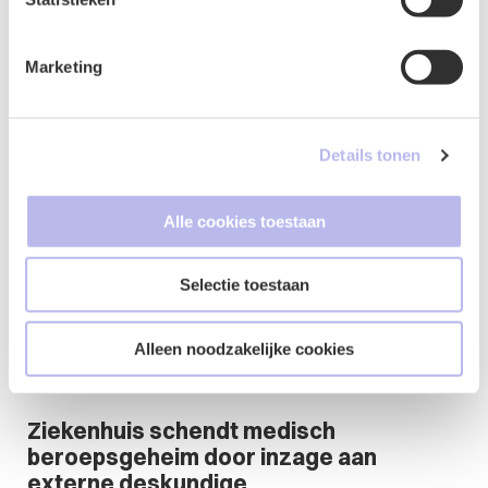
tussen een mooie toekomst en een
tuchtzaak
Marketing
22 juli 2026
Zorg & Welzijn
Arbeid & Ontslag
Details tonen
Blog
Alle cookies toestaan
Selectie toestaan
Alleen noodzakelijke cookies
Ziekenhuis schendt medisch
beroepsgeheim door inzage aan
externe deskundige