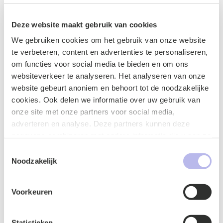
updates
Deze website maakt gebruik van cookies
We gebruiken cookies om het gebruik van onze website
te verbeteren, content en advertenties te personaliseren,
om functies voor social media te bieden en om ons
websiteverkeer te analyseren. Het analyseren van onze
website gebeurt anoniem en behoort tot de noodzakelijke
Blog
cookies. Ook delen we informatie over uw gebruik van
onze site met onze partners voor social media,
adverteren en analyse. Deze partners kunnen deze
gegevens combineren met andere informatie die u aan ze
heeft verstrekt of die ze hebben verzameld op basis van
Toestemmingsselectie
uw gebruik van hun services.
Noodzakelijk
Voorkeuren
Verliefd op een patiënt? Waarom één
gesprek met HR het verschil kan maken
Statistieken