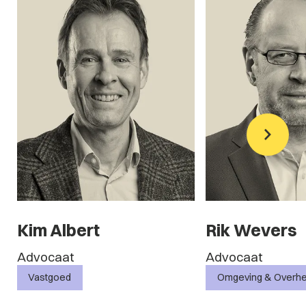
Rik Wevers
Tom Oer
Advocaat
Advocaat
Omgeving & Overheid
Corporate 