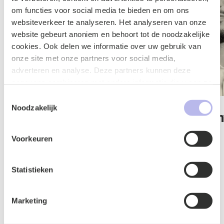
om functies voor social media te bieden en om ons
websiteverkeer te analyseren. Het analyseren van onze
website gebeurt anoniem en behoort tot de noodzakelijke
cookies. Ook delen we informatie over uw gebruik van
onze site met onze partners voor social media,
adverteren en analyse. Deze partners kunnen deze
gegevens combineren met andere informatie die u aan ze
heeft verstrekt of die ze hebben verzameld op basis van
Toestemmingsselectie
uw gebruik van hun services.
Noodzakelijk
Jos van der Wijst
Mustafa Kahy
Advocaat
Advocaat
Voorkeuren
IT & Privacy
IT & Privacy
Statistieken
Marketing
Contactformulier