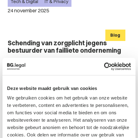
Tech & Digital
IT & Privacy
24 november 2025
Blog
Schending van zorgplicht jegens
bestuurder van failliete onderneming
Faillissement & Herstructurering
21 november 2025
Deze website maakt gebruik van cookies
Blog
We gebruiken cookies om het gebruik van onze website
Back-end constructies bij overnames:
te verbeteren, content en advertenties te personaliseren,
worden minderheidsaandeelhouders
om functies voor social media te bieden en om ons
voldoende beschermd?
websiteverkeer te analyseren. Het analyseren van onze
website gebeurt anoniem en behoort tot de noodzakelijke
Familiebedrijven & DGA
Corporate & M&A
cookies. Ook delen we informatie over uw gebruik van