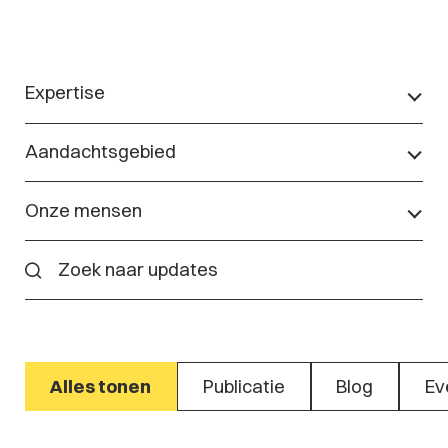
Expertise
Aandachtsgebied
Onze mensen
Alles tonen
Publicatie
Blog
Ev