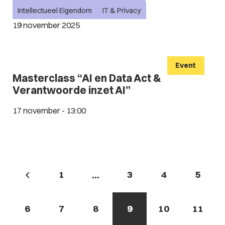
Intellectueel Eigendom
IT & Privacy
19 november 2025
Event
Masterclass “AI en Data Act &
Verantwoorde inzet AI”
17 november - 13:00
1
3
4
5
...
6
7
8
9
10
11