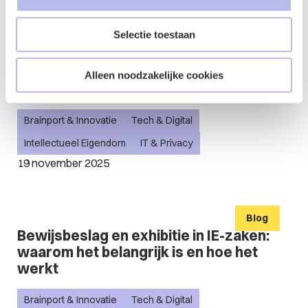
20 november - 12:00
Selectie toestaan
Blog
Update over het gebruik van
Alleen noodzakelijke cookies
beschermde content in generatieve AI
Brainport & Innovatie
Tech & Digital
Intellectueel Eigendom
IT & Privacy
19 november 2025
Blog
Bewijsbeslag en exhibitie in IE-zaken:
waarom het belangrijk is en hoe het
werkt
Brainport & Innovatie
Tech & Digital