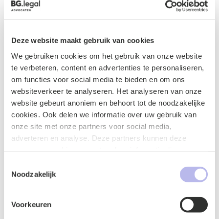
vergroot het wel het juridische risico voor de gebruiker
van de algemene voorwaarden.
Wat betekent dit voor
Deze website maakt gebruik van cookies
ondernemers?
We gebruiken cookies om het gebruik van onze website
te verbeteren, content en advertenties te personaliseren,
Ondernemers kunnen algemene voorwaarden niet
om functies voor social media te bieden en om ons
langer zien als een statisch document waar zij zich te
websiteverkeer te analyseren. Het analyseren van onze
pas en te onpas op kunnen beroepen. De algemene
website gebeurt anoniem en behoort tot de noodzakelijke
voorwaarden moeten:
cookies. Ook delen we informatie over uw gebruik van
inhoudelijk aansluiten bij de aard van de
onze site met onze partners voor social media,
dienstverlening of levering;
adverteren en analyse. Deze partners kunnen deze
op het juiste moment en op de juiste wijze van
gegevens combineren met andere informatie die u aan ze
toepassing worden verklaard;
heeft verstrekt of die ze hebben verzameld op basis van
Toestemmingsselectie
correct en aantoonbaar worden verstrekt;
uw gebruik van hun services.
Noodzakelijk
rekening houden met de positie en kennis van de
wederpartij;
Voorkeuren
regelmatig worden getoetst aan actuele