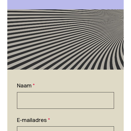
Naam
*
E-mailadres
*