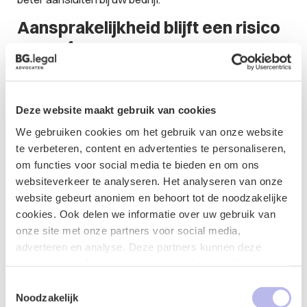
Aansprakelijkheid blijft een risico
voor afnemers
Tot slot is de aansprakelijkheidsregeling een
aandachtspunt. Schade door materiële beschadiging
van zaken is nu beperkt tot €1.750.000 i.p.v. €1.250.000
Deze website maakt gebruik van cookies
en dataverlies is niet langer uitgesloten als indirecte
We gebruiken cookies om het gebruik van onze website
schadepost. Is de potentiële schade bij uitval,
te verbeteren, content en advertenties te personaliseren,
beveiligingsincidenten of fouten groter dan de
om functies voor social media te bieden en om ons
contractuele aansprakelijkheidslimiet? Dan is het
websiteverkeer te analyseren. Het analyseren van onze
verstandig om aanvullende afspraken vast te leggen,
website gebeurt anoniem en behoort tot de noodzakelijke
bijvoorbeeld via een SLA met maatwerkbepalingen of
cookies. Ook delen we informatie over uw gebruik van
aanvullende garanties.
onze site met onze partners voor social media,
adverteren en analyse. Deze partners kunnen deze
Conclusie: de 2025-voorwaarden
gegevens combineren met andere informatie die u aan ze
geven structuur in disbalans
heeft verstrekt of die ze hebben verzameld op basis van
Toestemmingsselectie
uw gebruik van hun services.
Noodzakelijk
De NLdigital Voorwaarden 2025 bieden meer structuur