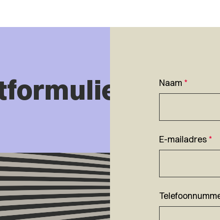
tformulier
Naam
*
E-mailadres
*
Telefoonnumm