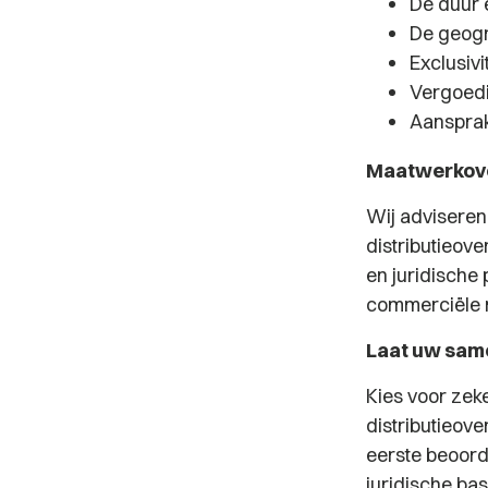
De duur 
De geogr
Exclusivi
Vergoedi
Aansprak
Maatwerkove
Wij adviseren 
distributieov
en juridische
commerciële r
Laat uw sam
Kies voor zeke
distributieov
eerste beoord
juridische ba