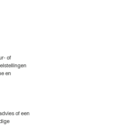
r- of
lstellingen
he en
advies of een
ndige