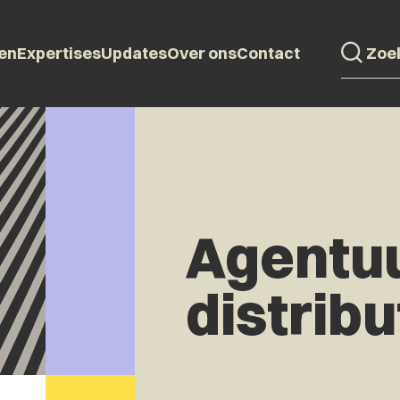
en
Expertises
Updates
Over ons
Contact
Agentuu
distrib