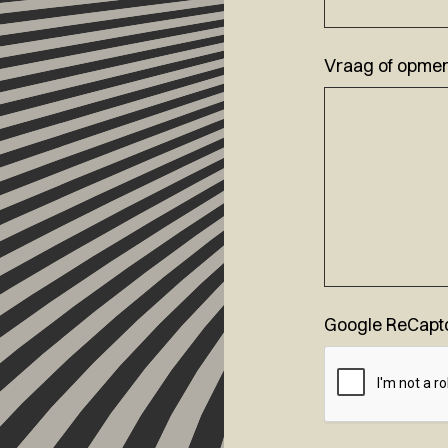
Vraag of opmer
Google ReCapt