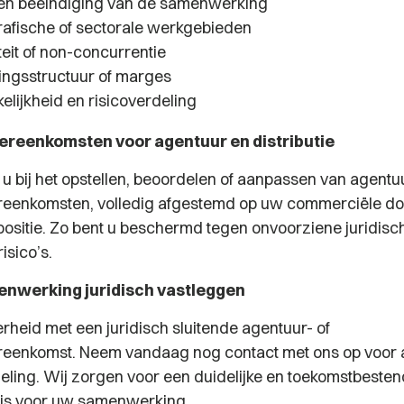
en beëindiging van de samenwerking
afische of sectorale werkgebieden
teit of non-concurrentie
ngsstructuur of marges
elijkheid en risicoverdeling
reenkomsten voor agentuur en distributie
u bij het opstellen, beoordelen of aanpassen van agentuu
ereenkomsten, volledig afgestemd op uw commerciële doe
 positie. Zo bent u beschermd tegen onvoorziene juridisc
isico’s.
enwerking juridisch vastleggen
rheid met een juridisch sluitende agentuur- of
ereenkomst. Neem vandaag nog contact met ons op voor 
eling. Wij zorgen voor een duidelijke en toekomstbeste
sis voor uw samenwerking.