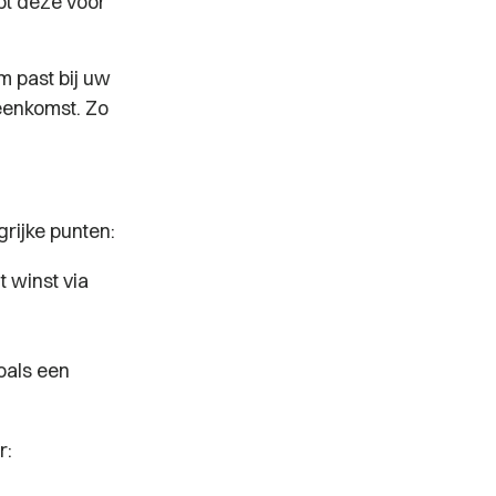
pt deze voor
 past bij uw
eenkomst. Zo
rijke punten:
 winst via
oals een
r: