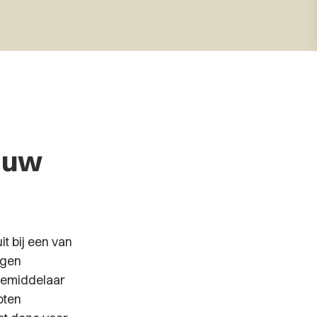
r uw
it bij een van
igen
 bemiddelaar
oten