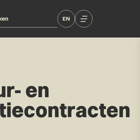
EN
r- en
utiecontracten