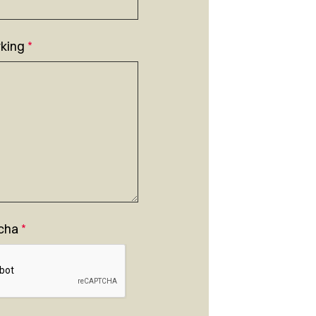
king
*
cha
*