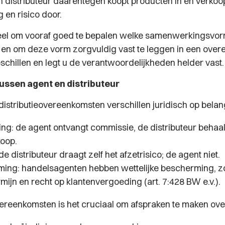
en distributeur daarentegen koopt producten in en verkoo
 en risico door.
ieel om vooraf goed te bepalen welke samenwerkingsvorm
 en om deze vorm zorgvuldig vast te leggen in een over
schillen en legt u de verantwoordelijkheden helder vast.
tussen agent en distributeur
distributieovereenkomsten verschillen juridisch op belang
ng: de agent ontvangt commissie, de distributeur behaalt
oop.
 de distributeur draagt zelf het afzetrisico; de agent niet.
ing: handelsagenten hebben wettelijke bescherming, z
ijn en recht op klantenvergoeding (art. 7:428 BW e.v.).
ereenkomsten is het cruciaal om afspraken te maken ove