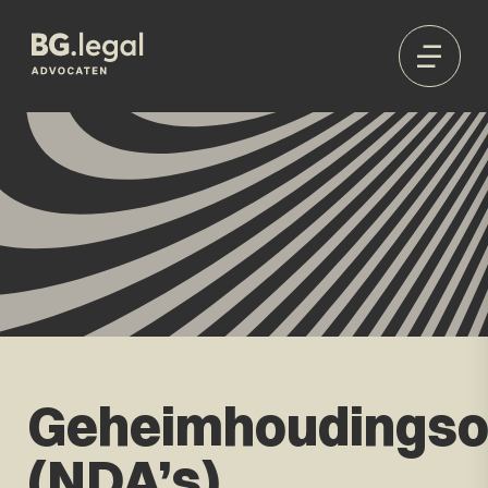
Geheimhoudings
(NDA’s)