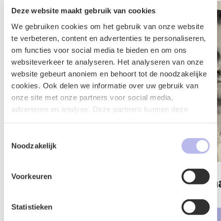
Deze website maakt gebruik van cookies
We gebruiken cookies om het gebruik van onze website
te verbeteren, content en advertenties te personaliseren,
om functies voor social media te bieden en om ons
websiteverkeer te analyseren. Het analyseren van onze
website gebeurt anoniem en behoort tot de noodzakelijke
cookies. Ook delen we informatie over uw gebruik van
onze site met onze partners voor social media,
adverteren en analyse. Deze partners kunnen deze
gegevens combineren met andere informatie die u aan ze
heeft verstrekt of die ze hebben verzameld op basis van
Toestemmingsselectie
uw gebruik van hun services.
Noodzakelijk
Voorkeuren
mans
Tom Oerlemans
Iren
Schi
Advocaat
Statistieken
Advo
g
Corporate & M&A