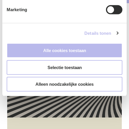
Comm
Marketing
Details tonen
Contactformulier
Alle cookies toestaan
Selectie toestaan
Alleen noodzakelijke cookies