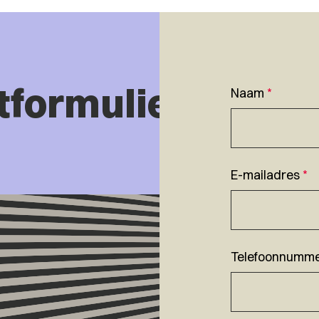
tformulier
Naam
*
E-mailadres
*
Telefoonnumm