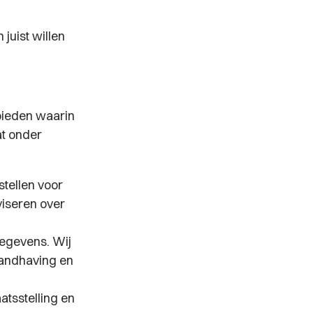
juist willen
bieden waarin
at onder
tellen voor
dviseren over
gegevens. Wij
handhaving en
atsstelling en