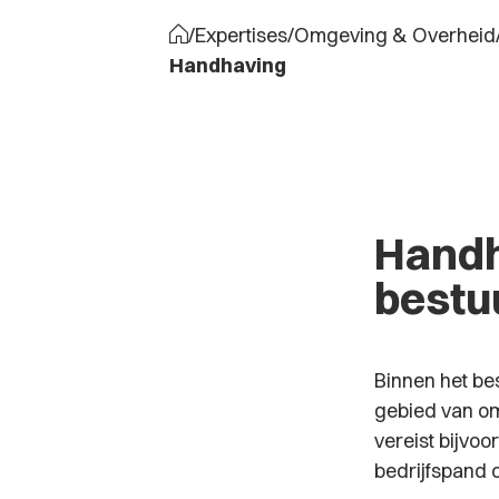
/
Expertises
/
Omgeving & Overheid
Handhaving
Handh
bestu
Binnen het be
gebied van om
vereist bijvo
bedrijfspand 