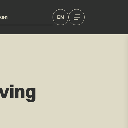
EN
ving