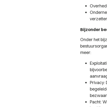
Overhede
Ondernem
verzette
Bijzonder be
Onder het bij
bestuursorgan
meer:
Exploita
bijvoorbe
aanvraag
Privacy:
begeleid
bezwaar
Pacht: W