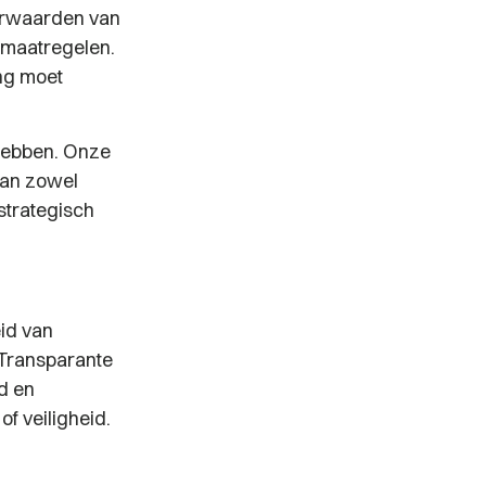
oorwaarden van
smaatregelen.
ng moet
 hebben. Onze
aan zowel
strategisch
id van
 Transparante
d en
f veiligheid.