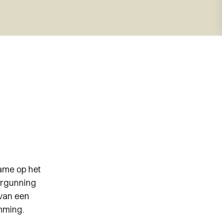
name op het
ergunning
 van een
emming.