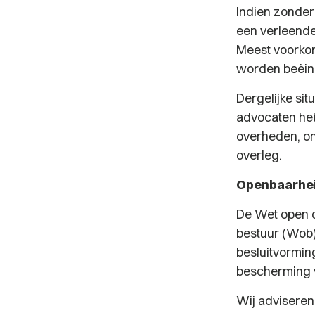
Indien zonder
een verleende
Meest voorkom
worden beëind
Dergelijke si
advocaten he
overheden, on
overleg.
Openbaarhei
De Wet open 
bestuur (Wob)
besluitvormin
bescherming v
Wij advisere