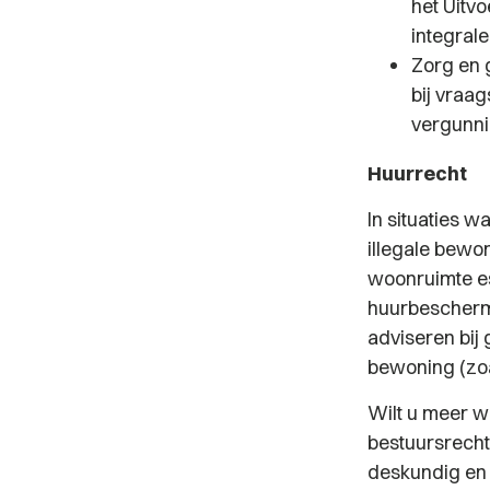
het Uitv
integral
Zorg en 
bij vraa
vergunni
Huurrecht
In situaties w
illegale bewon
woonruimte es
huurbeschermi
adviseren bij
bewoning (zoa
Wilt u meer w
bestuursrecht
deskundig en 