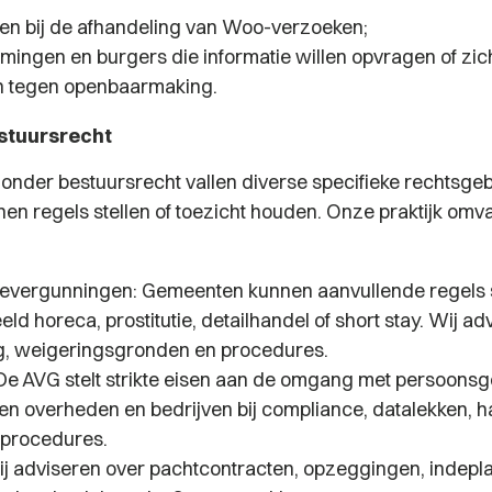
n bij de afhandeling van Woo-verzoeken;
ingen en burgers die informatie willen opvragen of zich 
n tegen openbaarmaking.
stuursrecht
zonder bestuursrecht vallen diverse specifieke rechtsge
en regels stellen of toezicht houden. Onze praktijk omv
tievergunningen: Gemeenten kunnen aanvullende regels s
eld horeca, prostitutie, detailhandel of short stay. Wij a
, weigeringsgronden en procedures.
 De AVG stelt strikte eisen aan de omgang met persoons
en overheden en bedrijven bij compliance, datalekken, 
procedures.
ij adviseren over pachtcontracten, opzeggingen, indepla