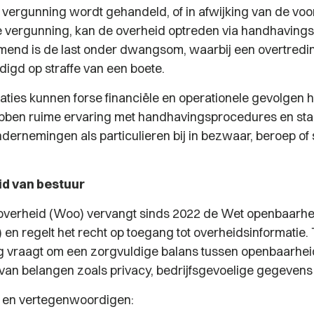
 vergunning wordt gehandeld, of in afwijking van de v
 vergunning, kan de overheid optreden via handhaving
end is de last onder dwangsom, waarbij een overtredi
igd op straffe van een boete.
tuaties kunnen forse financiële en operationele gevolgen
bben ruime ervaring met handhavingsprocedures en st
dernemingen als particulieren bij in bezwaar, beroep of 
d van bestuur
overheid (Woo) vervangt sinds 2022 de Wet openbaarhe
 en regelt het recht op toegang tot overheidsinformatie.
g vraagt om een zorgvuldige balans tussen openbaarhei
an belangen zoals privacy, bedrijfsgevoelige gegevens o
n en vertegenwoordigen: