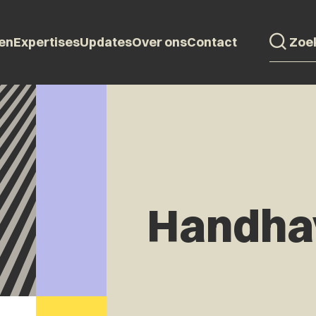
en
Expertises
Updates
Over ons
Contact
Handha