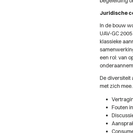
begeleiding o
Juridische c
In de bouw w
UAV-GC 2005 o
klassieke aa
samenwerking
een rol: van 
onderaannem
De diversiteit
met zich mee.
Vertragi
Fouten i
Discussi
Aansprak
Consumen