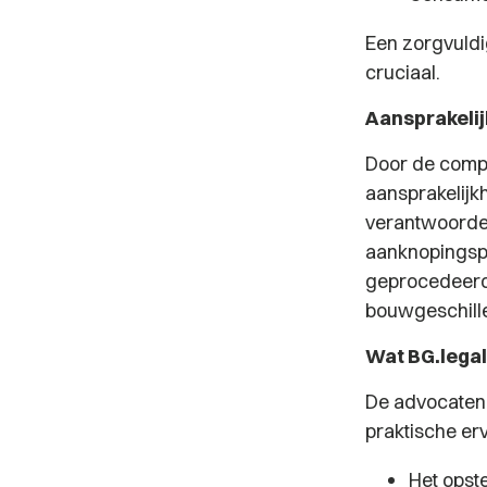
Een zorgvuldi
cruciaal.
Aansprakelij
Door de compl
aansprakelijk
verantwoordeli
aanknopingsp
geprocedeerd 
bouwgeschill
Wat BG.legal
De advocaten
praktische erv
Het opst