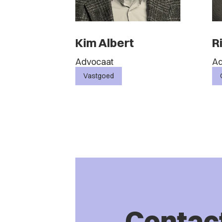
Kim Albert
R
Advocaat
Ad
Vastgoed
Contac