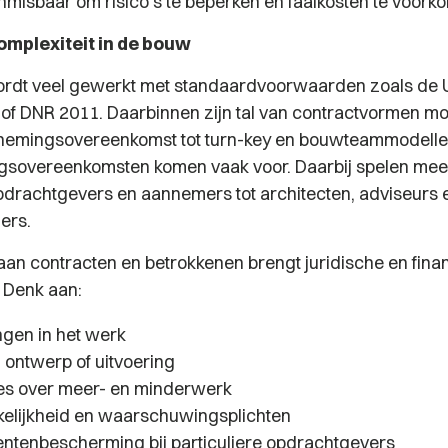
nmisbaar om risico’s te beperken en faalkosten te voork
omplexiteit in de bouw
ordt veel gewerkt met standaardvoorwaarden zoals de 
f DNR 2011. Daarbinnen zijn tal van contractvormen mog
nnemingsovereenkomst tot turn-key en bouwteammodelle
sovereenkomsten komen vaak voor. Daarbij spelen meer
opdrachtgevers en aannemers tot architecten, adviseurs 
ers.
 aan contracten en betrokkenen brengt juridische en finan
 Denk aan:
ngen in het werk
n ontwerp of uitvoering
es over meer- en minderwerk
elijkheid en waarschuwingsplichten
tenbescherming bij particuliere opdrachtgevers