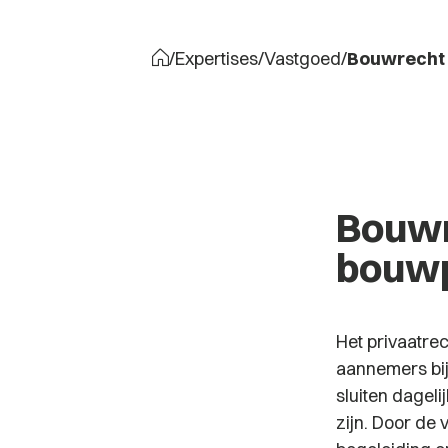
/
Expertises
/
Vastgoed
/
Bouwrecht
Bouwre
bouwp
Het privaatre
aannemers bij
sluiten dageli
zijn. Door de