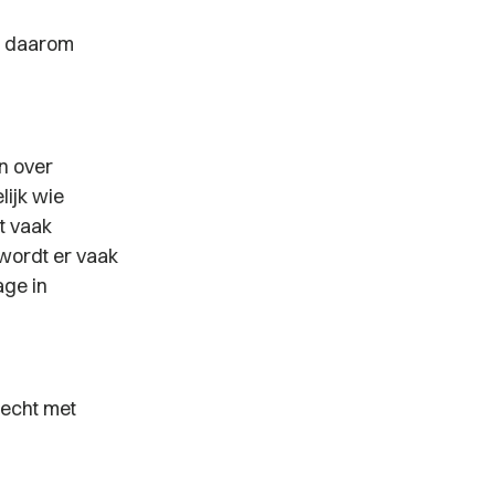
jn daarom
n over
lijk wie
ct vaak
wordt er vaak
age in
echt met