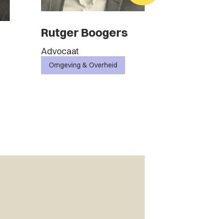
Rutger Boogers
Mika Ve
Advocaat
Advocaat
Omgeving & Overheid
Vastgoed