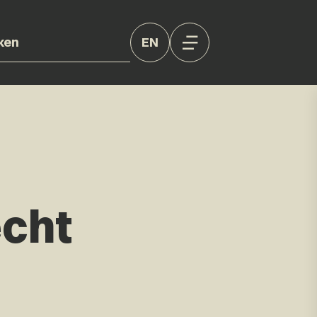
EN
cht