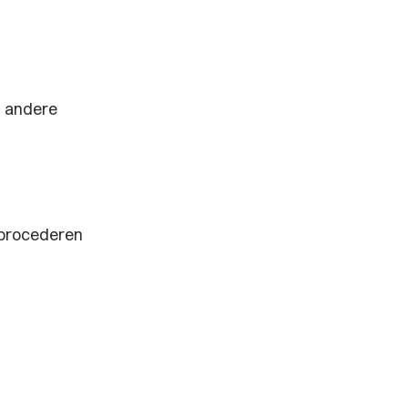
n andere
 procederen