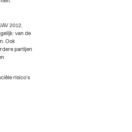
omen.
UAV 2012,
elijk: van de
n. Ook
dere partijen
en
ciële risico’s