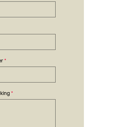
er
*
king
*