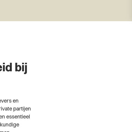
d bij
evers en
vate partijen
en essentieel
eskundige