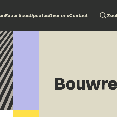
en
Expertises
Updates
Over ons
Contact
Bouwre