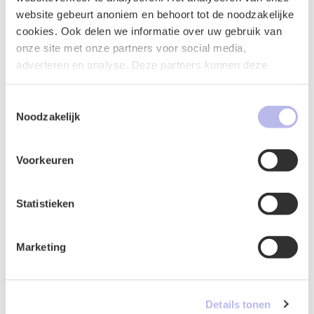
website gebeurt anoniem en behoort tot de noodzakelijke
cookies. Ook delen we informatie over uw gebruik van
onze site met onze partners voor social media,
adverteren en analyse. Deze partners kunnen deze
gegevens combineren met andere informatie die u aan ze
heeft verstrekt of die ze hebben verzameld op basis van
Toestemmingsselectie
uw gebruik van hun services.
Noodzakelijk
Mustafa Kahya
Voorkeuren
Lawyer
IT & Privacy
Statistieken
Marketing
Contactform
Details tonen