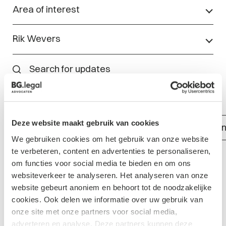
Area of interest
Rik Wevers
Deze website maakt gebruik van cookies
Show all
Publication
Blog
Even
We gebruiken cookies om het gebruik van onze website
te verbeteren, content en advertenties te personaliseren,
om functies voor social media te bieden en om ons
websiteverkeer te analyseren. Het analyseren van onze
No updates found
website gebeurt anoniem en behoort tot de noodzakelijke
cookies. Ook delen we informatie over uw gebruik van
onze site met onze partners voor social media,
adverteren en analyse. Deze partners kunnen deze