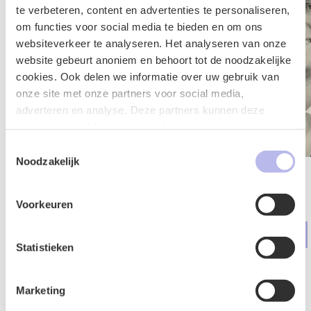
te verbeteren, content en advertenties te personaliseren,
om functies voor social media te bieden en om ons
websiteverkeer te analyseren. Het analyseren van onze
website gebeurt anoniem en behoort tot de noodzakelijke
cookies. Ook delen we informatie over uw gebruik van
onze site met onze partners voor social media,
adverteren en analyse. Deze partners kunnen deze
gegevens combineren met andere informatie die u aan ze
heeft verstrekt of die ze hebben verzameld op basis van
Toestemmingsselectie
uw gebruik van hun services.
Noodzakelijk
arlies Hol
Cas Kroese
Voorkeuren
dvocaat
Advocaat
Arbeid & Ontslag
Arbeid & Ontslag
Statistieken
Marketing