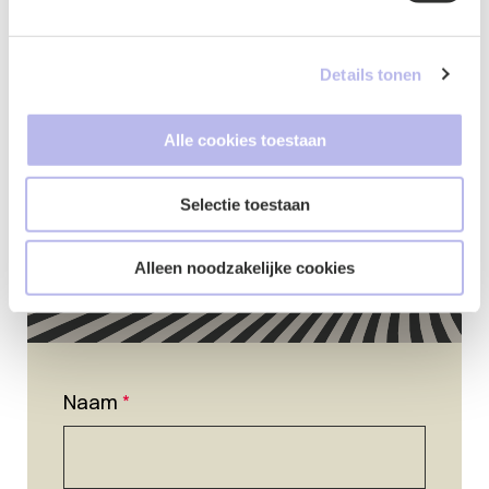
Contactformulier
Details tonen
Alle cookies toestaan
Selectie toestaan
Alleen noodzakelijke cookies
Naam
*