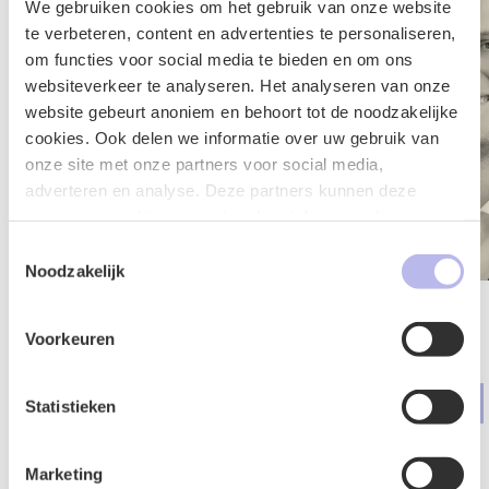
We gebruiken cookies om het gebruik van onze website
te verbeteren, content en advertenties te personaliseren,
om functies voor social media te bieden en om ons
websiteverkeer te analyseren. Het analyseren van onze
website gebeurt anoniem en behoort tot de noodzakelijke
cookies. Ook delen we informatie over uw gebruik van
onze site met onze partners voor social media,
adverteren en analyse. Deze partners kunnen deze
gegevens combineren met andere informatie die u aan ze
heeft verstrekt of die ze hebben verzameld op basis van
Toestemmingsselectie
uw gebruik van hun services.
Noodzakelijk
Marlies Hol
Cas Kroese
Voorkeuren
Advocaat
Advocaat
Arbeid & Ontslag
Arbeid & Ontslag
Statistieken
Marketing