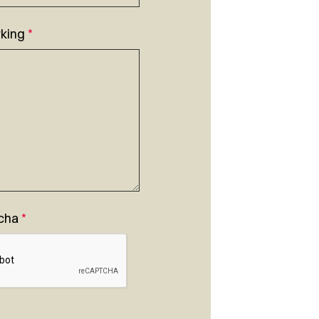
king
*
cha
*