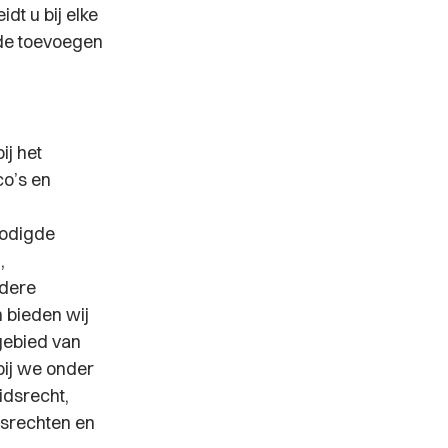
dt u bij elke
rde toevoegen
ij het
o’s en
nodigde
,
ndere
 bieden wij
gebied van
bij we onder
idsrecht,
msrechten en