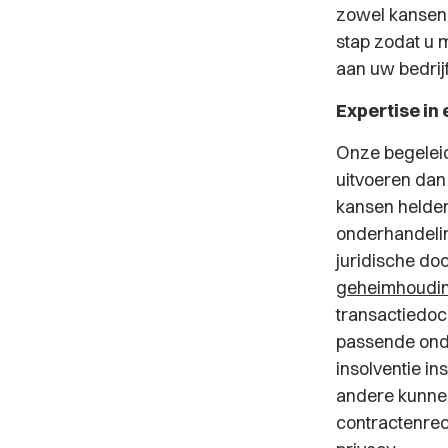
zowel kansen a
stap zodat u 
aan uw bedrijf
Expertise in 
Onze begeleid
uitvoeren dan
kansen helder
onderhandelin
juridische doc
geheimhoudin
transactiedoc
passende onde
insolventie i
andere kunnen
contractenrec