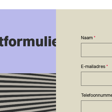
tformulier
Naam
*
E-mailadres
*
Telefoonnumm