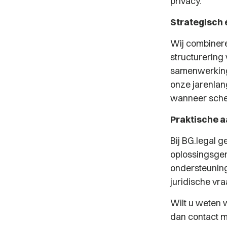
privacy.
Strategisch 
Wij combineren
structurering 
samenwerking
onze jarenlan
wanneer scherp
Praktische a
Bij BG.legal g
oplossingsger
ondersteuning 
juridische vr
Wilt u weten 
dan contact m