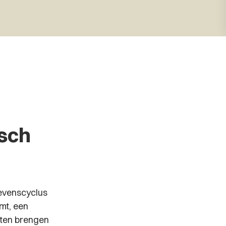
isch
levenscyclus
mt, een
ecten brengen