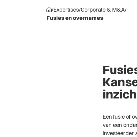
/
Expertises
/
Corporate & M&A
/
Fusies en overnames
Fusie
Kanse
inzich
Een fusie of o
van een onder
investeerder 