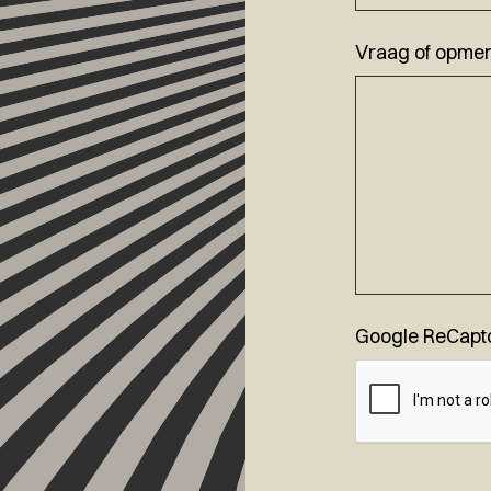
Vraag of opmer
Google ReCapt