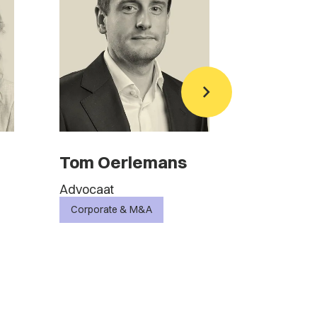
Tom Oerlemans
Karlijn 
Meule
Advocaat
Advocaat
Corporate & M&A
Commercië