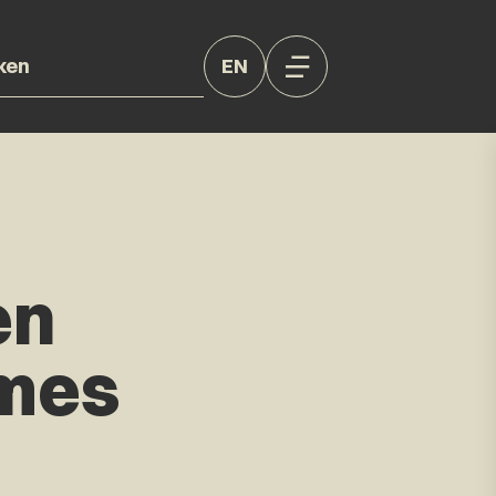
EN
en
mes