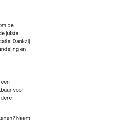
 om de
e juiste
tie. Dankzij
andeling en
n een
kbaar voor
erdere
ekenen? Neem