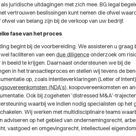
ls juridische uitdagingen met zich mee. BG.legal begelei
met vertrouwen beslissingen kunt nemen die ofwel waa
 ofwel van belang zijn bij de verkoop van uw bedrijf.
elke fase van het proces
ing begint bij de voorbereiding. We assisteren u graag b
 wel faciliteren van een
due diligence
onderzoek om risic
 in beeld te krijgen. Daarnaast ondersteunen we bij de
gen in het transactieproces en stellen wij tevens de be
umentatie op, zoals intentieverklaringen (Letter of Intent)
gsovereenkomsten (NDA’s
), koopovereenkomsten en a
umentatie. Ook bij zogeheten 'distressed M&A'-trajecten
rsteuning waarbij we indien nodig specialisten op het 
nschakelen. Wij werken met multidisciplinaire teams waar
 adviseren op het gebied van ondernemingsrecht, arbe
ht, vastgoed en omgevingsrecht, intellectueel eigendo