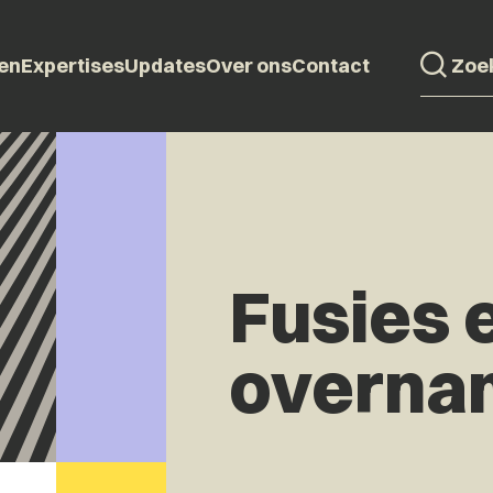
en
Expertises
Updates
Over ons
Contact
Fusies 
overna