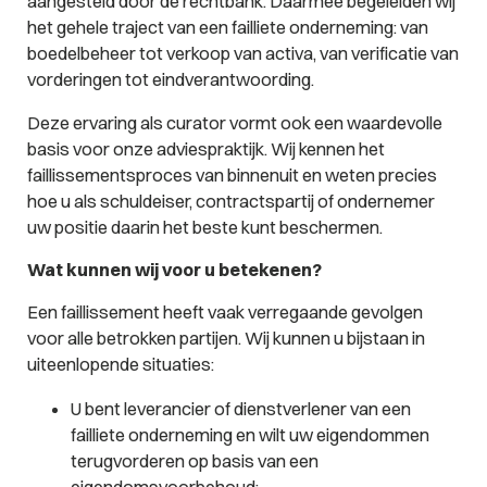
aangesteld door de rechtbank. Daarmee begeleiden wij
het gehele traject van een failliete onderneming: van
boedelbeheer tot verkoop van activa, van verificatie van
vorderingen tot eindverantwoording.
Deze ervaring als curator vormt ook een waardevolle
basis voor onze adviespraktijk. Wij kennen het
faillissementsproces van binnenuit en weten precies
hoe u als schuldeiser, contractspartij of ondernemer
uw positie daarin het beste kunt beschermen.
Wat kunnen wij voor u betekenen?
Een faillissement heeft vaak verregaande gevolgen
voor alle betrokken partijen. Wij kunnen u bijstaan in
uiteenlopende situaties:
U bent leverancier of dienstverlener van een
failliete onderneming en wilt uw eigendommen
terugvorderen op basis van een
eigendomsvoorbehoud;