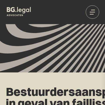
Bestuurdersaansp
in geval van faill