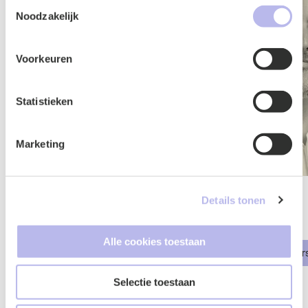
Toestemmingsselectie
uw gebruik van hun services.
Noodzakelijk
Voorkeuren
Statistieken
Marketing
Details tonen
Dirk School
Remco
Advocaat
Advocaa
Alle cookies toestaan
urering
Faillissement & Herstructurering
Faillisse
Selectie toestaan