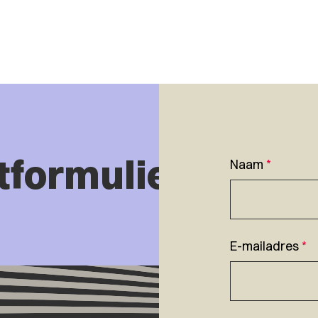
tformulier
Naam
*
E-mailadres
*