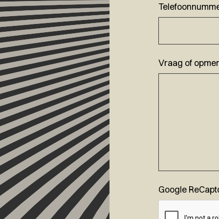
Telefoonnumm
Vraag of opmer
Google ReCapt