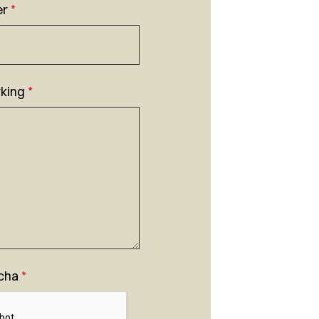
er
*
king
*
cha
*