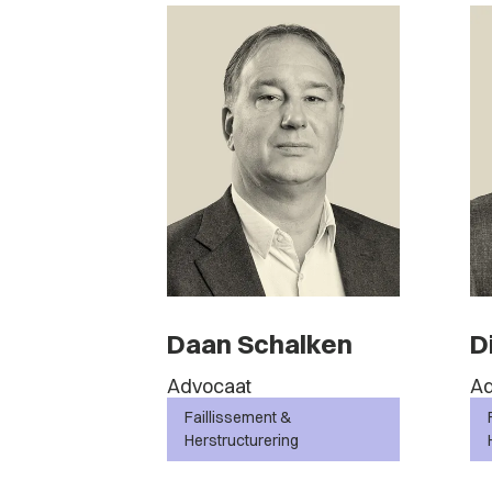
Daan Schalken
D
Advocaat
Ad
Faillissement &
Herstructurering