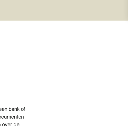
een bank of
 documenten
n over de