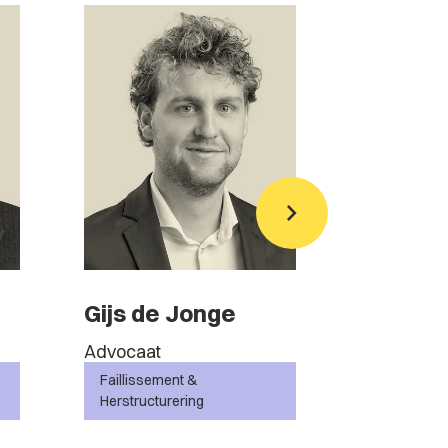
Gijs de Jonge
Bjorn Ve
Advocaat
Jurist
Faillissement &
Faillisseme
Herstructurering
Herstructur