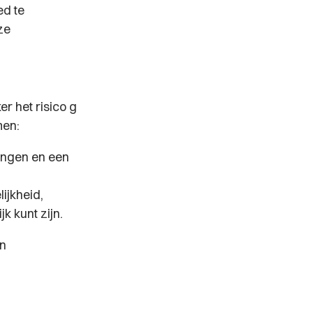
ed te
ze
r het risico g
rmen:
ingen en een
ijkheid,
k kunt zijn.
en