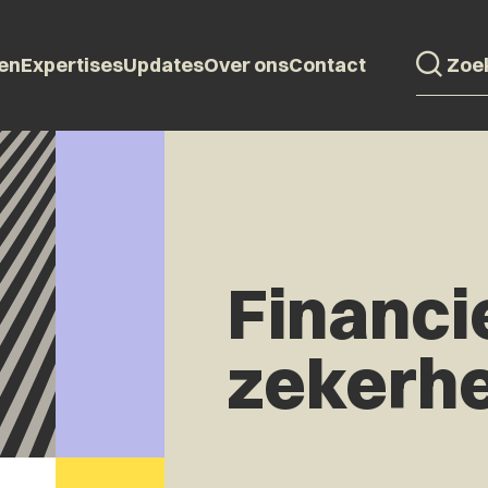
en
Expertises
Updates
Over ons
Contact
Financi
zekerh