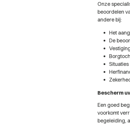
Onze speciali
beoordelen va
andere bij:
Het aang
De beoor
Vestigin
Borgtocht
Situatie
Herfinanc
Zekerhed
Bescherm uw 
Een goed begr
voorkomt verr
begeleiding, 