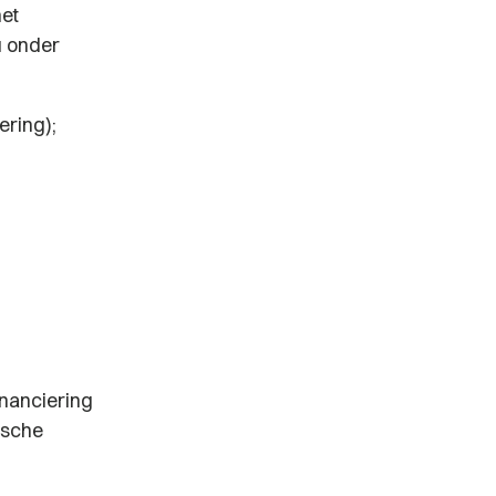
het
u onder
ering);
inanciering
ische
.