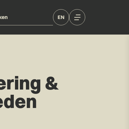
EN
ering &
eden