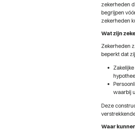
zekerheden di
begrijpen vóó
zekerheden ku
Wat zijn ze
Zekerheden zi
beperkt dat zi
Zakelijk
hypothee
Persoonli
waarbij 
Deze construc
verstrekkende
Waar kunnen 