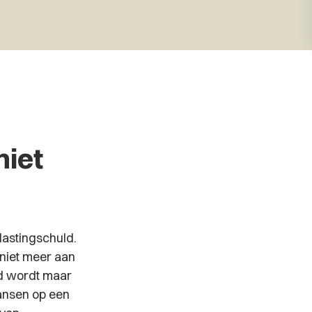
niet
astingschuld.
 niet meer aan
gd wordt maar
 kansen op een