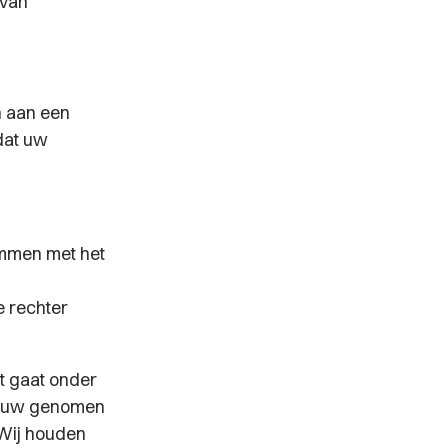
 van
n aan een
dat uw
temmen met het
 rechter
t gaat onder
chouw genomen
 Wij houden