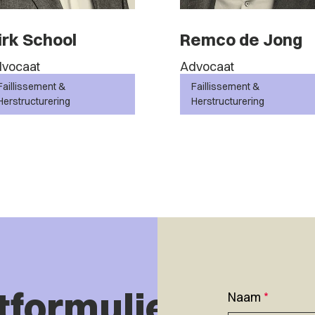
irk School
Remco de Jong
vocaat
Advocaat
Faillissement &
Faillissement &
Herstructurering
Herstructurering
tformulier
Naam
*