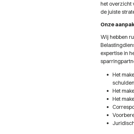
het overzicht 
de juiste stra
Onze aanpa
Wij hebben ru
Belastingdiens
expertise in h
sparringpartne
Het make
schulden
Het make
Het maken
Correspo
Voorbere
Juridisc