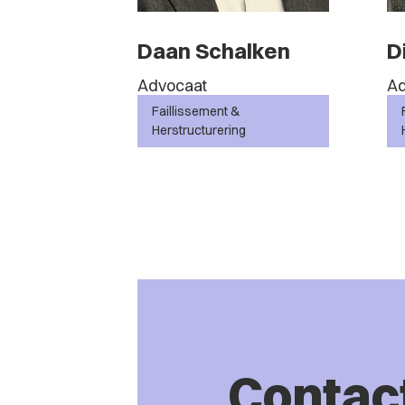
Daan Schalken
D
Advocaat
Ad
Faillissement &
Herstructurering
Contac