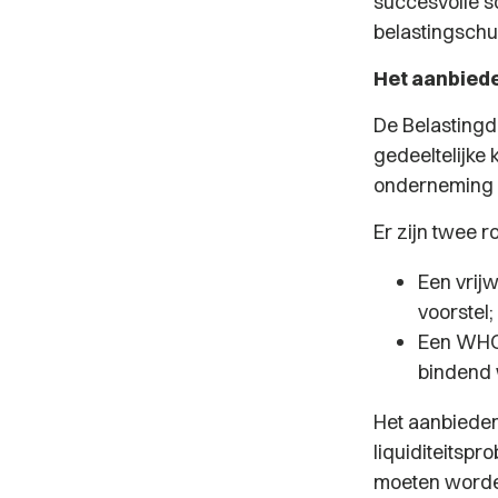
succesvolle sc
belastingschu
Het aanbiede
De Belastingd
gedeeltelijke
onderneming i
Er zijn twee r
Een vrij
voorstel;
Een WHOA
bindend 
Het aanbieden
liquiditeitsp
moeten worden