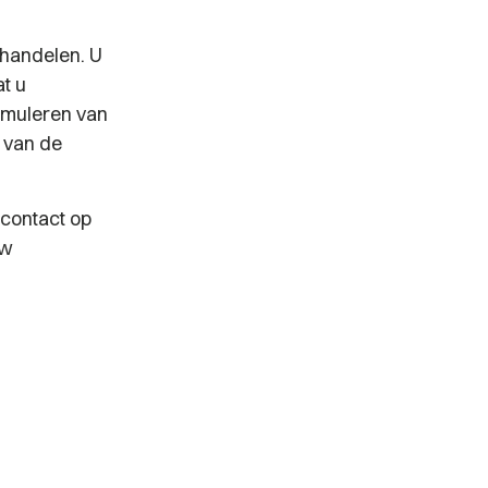
 handelen. U
at u
ormuleren van
g van de
 contact op
uw