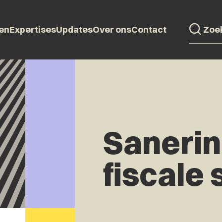
en
Expertises
Updates
Over ons
Contact
Sanerin
fiscale