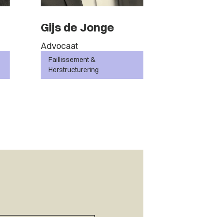
Gijs de Jonge
Bjorn Ve
Advocaat
Jurist
Faillissement &
Faillisseme
Herstructurering
Herstructur