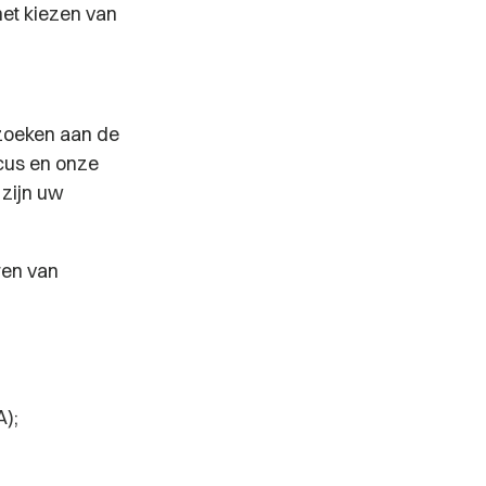
het kiezen van
zoeken aan de
scus en onze
 zijn uw
ren van
A);