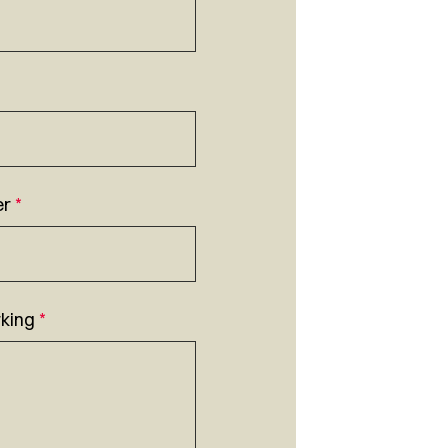
er
*
king
*