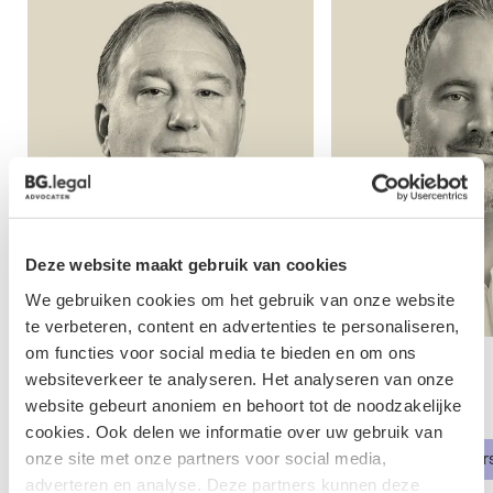
Deze website maakt gebruik van cookies
We gebruiken cookies om het gebruik van onze website
te verbeteren, content en advertenties te personaliseren,
om functies voor social media te bieden en om ons
Dirk School
Remco d
websiteverkeer te analyseren. Het analyseren van onze
website gebeurt anoniem en behoort tot de noodzakelijke
Advocaat
Advocaat
cookies. Ook delen we informatie over uw gebruik van
onze site met onze partners voor social media,
ing
Faillissement & Herstructurering
Faillissemen
adverteren en analyse. Deze partners kunnen deze