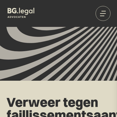
Verweer tegen
faillissementsaa