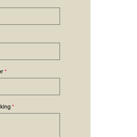
er
*
king
*