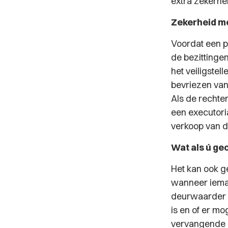
extra zekerhe
Zekerheid me
Voordat een p
de bezittingen
het veiligste
bevriezen van
Als de rechte
een executori
verkoop van 
Wat als ú ge
Het kan ook g
wanneer iemand
deurwaarder b
is en of er mo
vervangende z