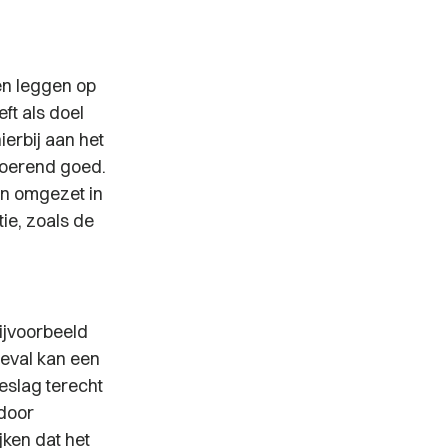
en leggen op
ft als doel
erbij aan het
roerend goed.
en omgezet in
ie, zoals de
ijvoorbeeld
geval kan een
eslag terecht
 door
jken dat het