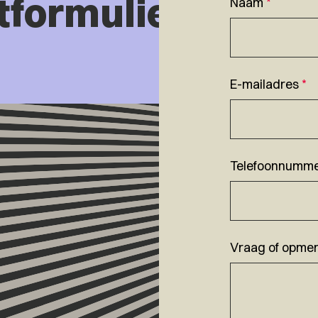
tformulier
Naam
*
E-mailadres
*
Telefoonnumm
Vraag of opmer