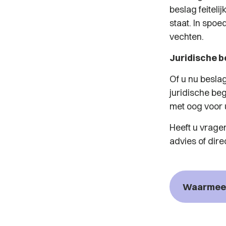
beslag feitel
staat. In spo
vechten.
Juridische b
Of u nu beslag
juridische be
met oog voor u
Heeft u vrage
advies of dire
Waarmee 