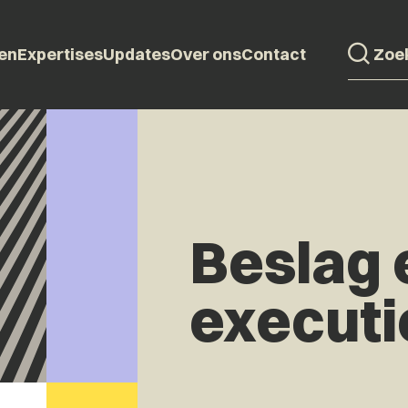
en
Expertises
Updates
Over ons
Contact
Beslag 
executi