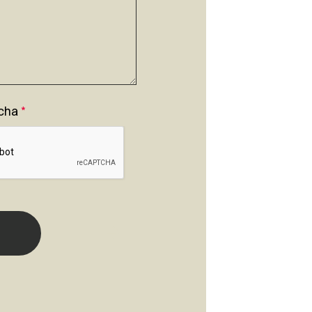
cha
*