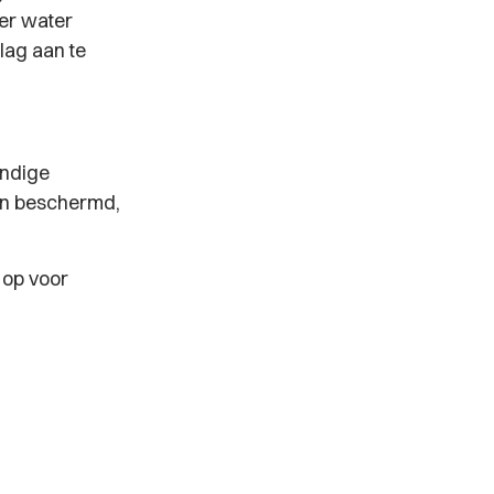
der water
lag aan te
undige
den beschermd,
 op voor