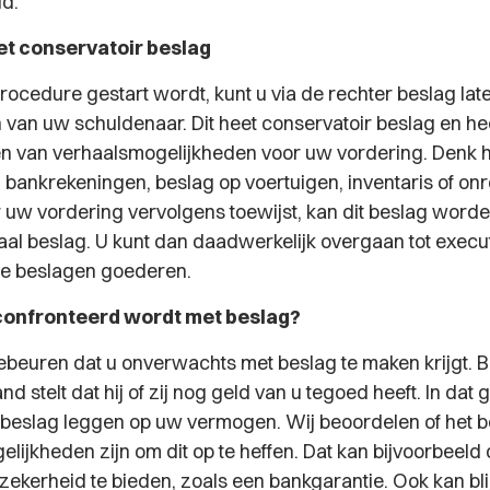
id.
t conservatoir beslag
rocedure gestart wordt, kunt u via de rechter beslag lat
 van uw schuldenaar. Dit heet conservatoir beslag en hee
llen van verhaalsmogelijkheden voor uw vordering. Denk hi
 bankrekeningen, beslag op voertuigen, inventaris of on
r uw vordering vervolgens toewijst, kan dit beslag word
aal beslag. U kunt dan daadwerkelijk overgaan tot execut
de beslagen goederen.
confronteerd wordt met beslag?
ebeuren dat u onverwachts met beslag te maken krijgt. B
 stelt dat hij of zij nog geld van u tegoed heeft. In dat 
eslag leggen op uw vermogen. Wij beoordelen of het b
gelijkheden zijn om dit op te heffen. Dat kan bijvoorbeeld
ekerheid te bieden, zoals een bankgarantie. Ook kan bli