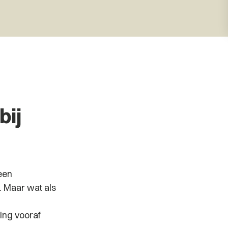
bij
een
. Maar wat als
ing vooraf