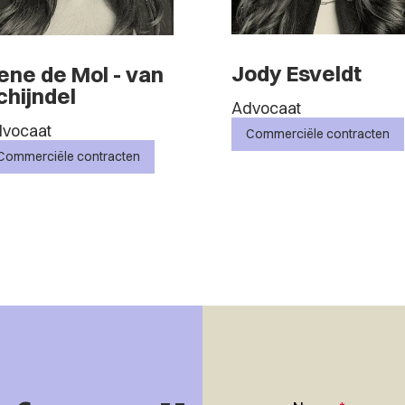
Jody Esveldt
rene de Mol - van
chijndel
Advocaat
vocaat
Commerciële contracten
Commerciële contracten