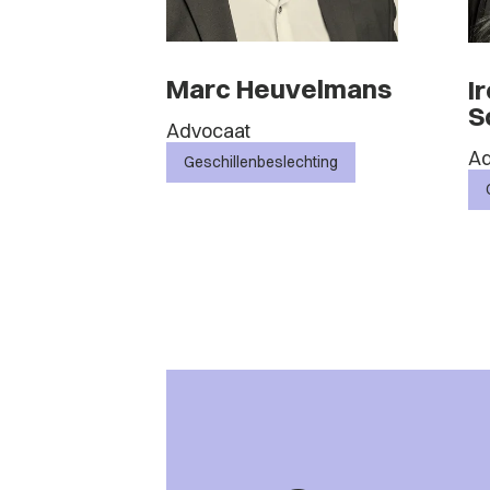
Marc Heuvelmans
I
S
Advocaat
Ad
Geschillenbeslechting