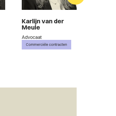
Karlijn van der
Cas Kr
Meule
Advocaat
Advocaat
Arbeid & O
Commerciële contracten