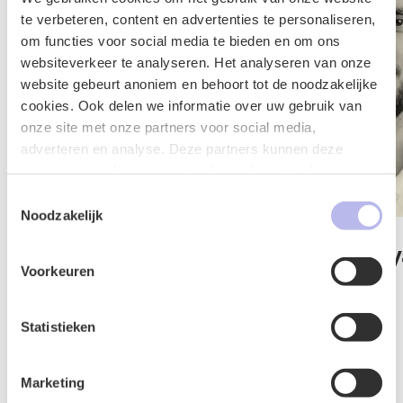
te verbeteren, content en advertenties te personaliseren,
om functies voor social media te bieden en om ons
websiteverkeer te analyseren. Het analyseren van onze
website gebeurt anoniem en behoort tot de noodzakelijke
cookies. Ook delen we informatie over uw gebruik van
onze site met onze partners voor social media,
adverteren en analyse. Deze partners kunnen deze
gegevens combineren met andere informatie die u aan ze
heeft verstrekt of die ze hebben verzameld op basis van
Toestemmingsselectie
uw gebruik van hun services.
Noodzakelijk
Mustafa Kahya
Britt van 
Voorkeuren
Advocaat
Advocaat
IT & Privacy
Intellectueel Ei
Statistieken
Marketing