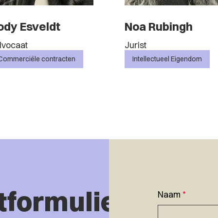
ody Esveldt
Noa Rubingh
vocaat
Jurist
Commerciële contracten
Intellectueel Eigendom
tformulier
Naam
*