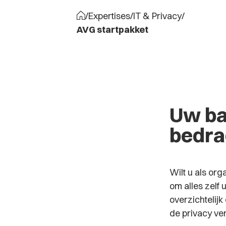
/
Expertises
/
IT & Privacy
/
AVG startpakket
Uw ba
bedra
Wilt u als org
om alles zelf 
overzichtelij
de privacy ve