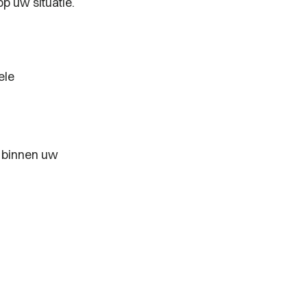
 uw situatie.
ele
y binnen uw