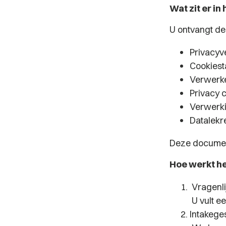
Wat zit er in
U ontvangt de
Privacyv
Cookiest
Verwerk
Privacy 
Verwerki
Datalekr
Deze documen
Hoe werkt h
Vragenli
U vult ee
Intakege