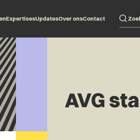
en
Expertises
Updates
Over ons
Contact
AVG sta