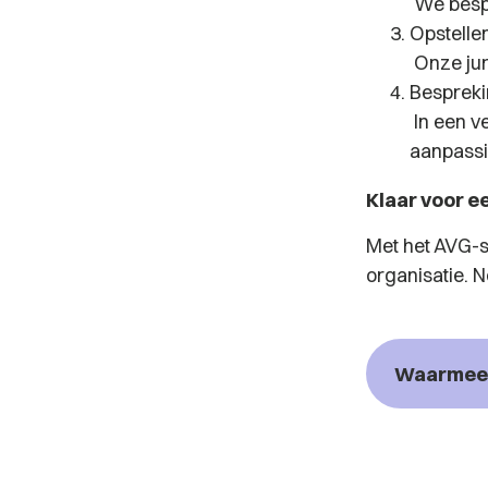
We bespr
Opstell
Onze jur
Bespreki
In een v
aanpassi
Klaar voor e
Met het AVG-st
organisatie. N
Waarmee 