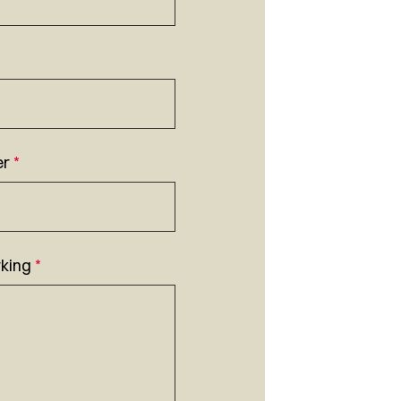
er
*
king
*