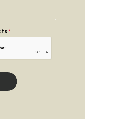
cha
*