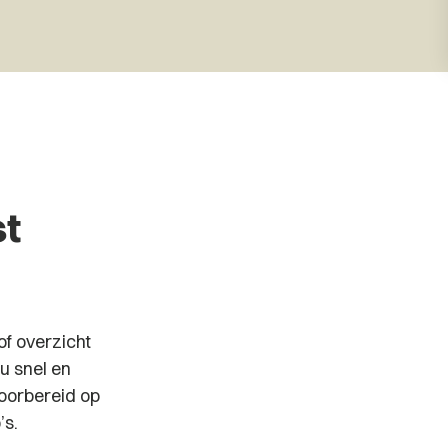
st
of overzicht
 u snel en
voorbereid op
’s.