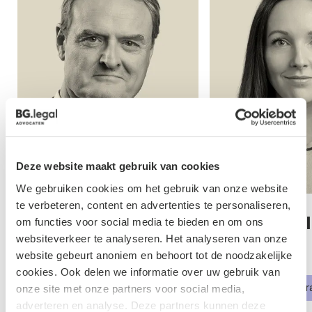
Deze website maakt gebruik van cookies
We gebruiken cookies om het gebruik van onze website
te verbeteren, content en advertenties te personaliseren,
Marc Heuvelmans
Irene de Mol 
om functies voor social media te bieden en om ons
Schijndel
websiteverkeer te analyseren. Het analyseren van onze
Advocaat
website gebeurt anoniem en behoort tot de noodzakelijke
Advocaat
Geschillenbeslechting
cookies. Ook delen we informatie over uw gebruik van
Commerciële contra
onze site met onze partners voor social media,
adverteren en analyse. Deze partners kunnen deze