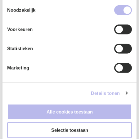
heeft verstrekt of die ze hebben verzameld op basis van
Toestemmingsselectie
Contactformulier
uw gebruik van hun services.
Noodzakelijk
Voorkeuren
Statistieken
Marketing
Details tonen
Naam
*
Alle cookies toestaan
Selectie toestaan