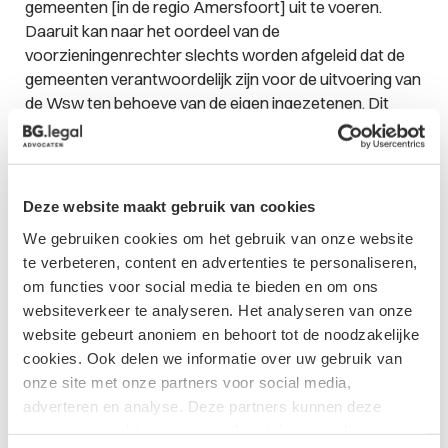
gemeenten [in de regio Amersfoort] uit te voeren.
Daaruit kan naar het oordeel van de
voorzieningenrechter slechts worden afgeleid dat de
gemeenten verantwoordelijk zijn voor de uitvoering van
de Wsw ten behoeve van de eigen ingezetenen. Dit
betekent niet aldus de voorzieningenrechter, dat Wsw-
bedrijven danwel ondernemingen die deels gebruik
maken van werknemers met een Wsw-ingedicatie niet
buiten het grondgebied van de desbetreffende
Deze website maakt gebruik van cookies
gemeenten werkzaam mogen zijn. Voor het overige
We gebruiken cookies om het gebruik van onze website
oordeelt de voorzieningenrechter dat niet voldoende
te verbeteren, content en advertenties te personaliseren,
aannemelijk is gemaakt dat de inschrijvingssom van de
om functies voor social media te bieden en om ons
winnende inschrijver als abnormaal laag en niet
websiteverkeer te analyseren. Het analyseren van onze
marktconform moet worden aangemerkt en evenmin
website gebeurt anoniem en behoort tot de noodzakelijke
dat er sprake is van verstoorde
cookies. Ook delen we informatie over uw gebruik van
concurrentieverhoudingen.
onze site met onze partners voor social media,
adverteren en analyse. Deze partners kunnen deze
gegevens combineren met andere informatie die u aan ze