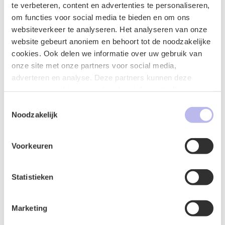
te verbeteren, content en advertenties te personaliseren,
om functies voor social media te bieden en om ons
websiteverkeer te analyseren. Het analyseren van onze
website gebeurt anoniem en behoort tot de noodzakelijke
cookies. Ook delen we informatie over uw gebruik van
onze site met onze partners voor social media,
adverteren en analyse. Deze partners kunnen deze
gegevens combineren met andere informatie die u aan ze
heeft verstrekt of die ze hebben verzameld op basis van
Toestemmingsselectie
uw gebruik van hun services.
Noodzakelijk
Naam
*
Voorkeuren
Statistieken
E-mailadres
*
Marketing