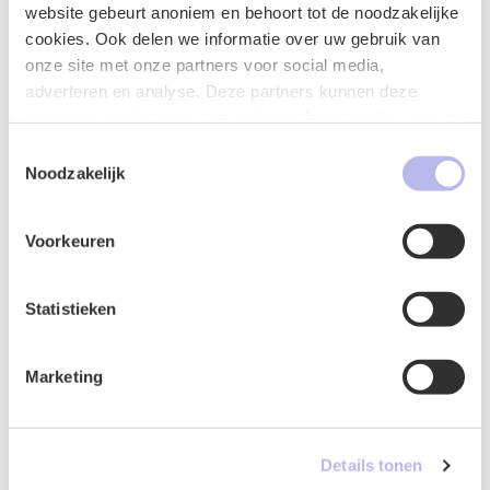
website gebeurt anoniem en behoort tot de noodzakelijke
cookies. Ook delen we informatie over uw gebruik van
Vraag of opmerking
*
onze site met onze partners voor social media,
adverteren en analyse. Deze partners kunnen deze
gegevens combineren met andere informatie die u aan ze
heeft verstrekt of die ze hebben verzameld op basis van
Toestemmingsselectie
uw gebruik van hun services.
Noodzakelijk
Voorkeuren
Statistieken
Google ReCaptcha
*
Marketing
Details tonen