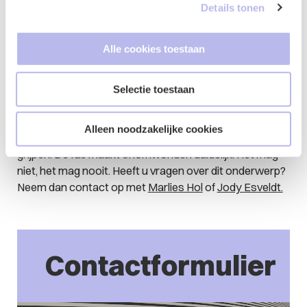
aangaat met een kwetsbare cliënt, vertoont gedrag dat
Details tonen
zó indruist tegen professionele standaarden dat alleen
ontslag soms onvoldoende is. Zonder melding bij de IGJ
Alle cookies toestaan
blijft het incident onbekend voor de toezichthouder.
Zonder tuchtklacht kan de zorgverlener gewoon elders
in de zorg aan de slag. Zorginstellingen hebben de
Selectie toestaan
verantwoordelijkheid om duidelijke richtlijnen op te
stellen, bewustwording te bevorderen, preventie actief
Alleen noodzakelijke cookies
vorm te geven en bij overtredingen adequaat in te
grijpen. De IGJ maakt onomwonden duidelijk:
Het mag
niet, het mag nooit.
Heeft u vragen over dit onderwerp?
Neem dan contact op met
Marlies Hol
of
Jody Esveldt.
Contactformulier