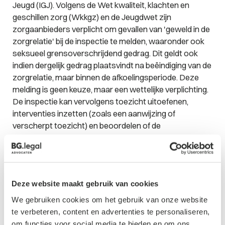
Jeugd (IGJ). Volgens de Wet kwaliteit, klachten en
geschillen zorg (Wkkgz) en de Jeugdwet zijn
zorgaanbieders verplicht om gevallen van 'geweld in de
zorgrelatie' bij de inspectie te melden, waaronder ook
seksueel grensoverschrijdend gedrag. Dit geldt ook
indien dergelijk gedrag plaatsvindt na beëindiging van de
zorgrelatie, maar binnen de afkoelingsperiode. Deze
melding is geen keuze, maar een wettelijke verplichting.
De inspectie kan vervolgens toezicht uitoefenen,
interventies inzetten (zoals een aanwijzing of
verscherpt toezicht) en beoordelen of de
zorgaanbieder voldoende adequaat heeft gereageerd.
Indien een zorginstelling deze meldingsplicht niet
naleeft, kan de inspectie een bestuurlijke boete
opleggen. Het gaat hier niet alleen om de zorgverlener,
Deze website maakt gebruik van cookies
maar ook ieder ander persoon van een zorginstelling
die tegenover een cliënt een vorm van seksueel
We gebruiken cookies om het gebruik van onze website
grensoverschrijdend gedrag heeft vertoond.
te verbeteren, content en advertenties te personaliseren,
om functies voor social media te bieden en om ons