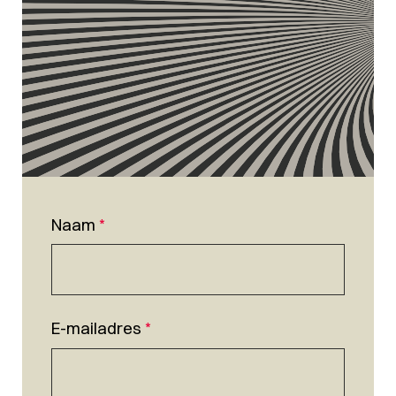
Naam
*
E-mailadres
*