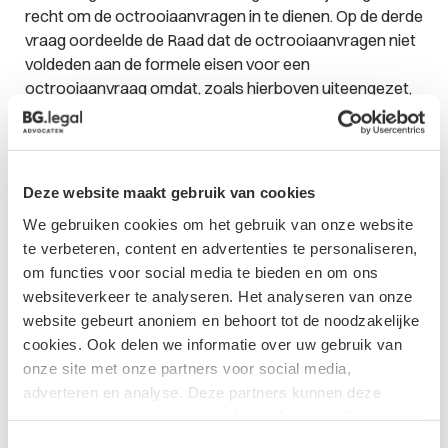
recht om de octrooiaanvragen in te dienen. Op de derde
vraag oordeelde de Raad dat de octrooiaanvragen niet
voldeden aan de formele eisen voor een
octrooiaanvraag omdat, zoals hierboven uiteengezet,
geen uitvinder of gerechtigde aanvrager was
aangewezen. Dus bevestigde de rechtbank dat het
inderdaad correct was om de octrooiaanvragen in te
trekken.
Deze website maakt gebruik van cookies
We gebruiken cookies om het gebruik van onze website
Effect van de beslissing op onderzoeks- en
te verbeteren, content en advertenties te personaliseren,
ontwikkelingsorganisaties
om functies voor social media te bieden en om ons
Deze beslissing zal een grote invloed hebben op
websiteverkeer te analyseren. Het analyseren van onze
sectoren die sterk afhankelijk zijn van
website gebeurt anoniem en behoort tot de noodzakelijke
octrooiaanvragen, zoals life sciences en farmaceutica.
cookies. Ook delen we informatie over uw gebruik van
Deze beslissing bevestigt dat uitvindingen die
onze site met onze partners voor social media,
autonoom zijn gecreëerd met behulp van AI geen
adverteren en analyse. Deze partners kunnen deze
aanspraak zullen kunnen maken op
gegevens combineren met andere informatie die u aan ze
octrooibescherming, wat deze sectoren mogelijk
heeft verstrekt of die ze hebben verzameld op basis van
Toestemmingsselectie