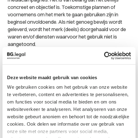
concreet en objectief is. Toekomstige plannen of
voornemens om het merk te gaan gebruiken zijn in
beginsel onvoldoende. Als niet genoeg bewijs wordt
geleverd, wordt het merk (deels) doorgehaald voor de
waren en/of diensten waarvoor het gebruik niet is
aangetoond.
Belang voor merkhouders
Om te voorkomen dat (een deel van) uw
Deze website maakt gebruik van cookies
merkbescherming
vervalt, zijn hier drie praktische tips:
We gebruiken cookies om het gebruik van onze website
houd de termijn van vijf jaar vanaf het moment van
te verbeteren, content en advertenties te personaliseren,
registratie in de gaten;
om functies voor social media te bieden en om ons
verzamel en archiveer objectief bewijs van
websiteverkeer te analyseren. Het analyseren van onze
commercieel gebruik, zoals marketingmateriaal,
website gebeurt anoniem en behoort tot de noodzakelijke
facturen of online content; en
cookies. Ook delen we informatie over uw gebruik van
zorg dat u voor de geregistreerde waren en
onze site met onze partners voor social media,
diensten concreet gebruik kunt aantonen.