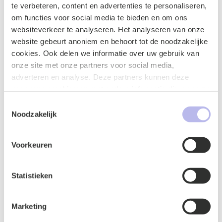
te verbeteren, content en advertenties te personaliseren,
om functies voor social media te bieden en om ons
websiteverkeer te analyseren. Het analyseren van onze
website gebeurt anoniem en behoort tot de noodzakelijke
cookies. Ook delen we informatie over uw gebruik van
onze site met onze partners voor social media,
adverteren en analyse. Deze partners kunnen deze
gegevens combineren met andere informatie die u aan ze
heeft verstrekt of die ze hebben verzameld op basis van
Toestemmingsselectie
uw gebruik van hun services.
Noodzakelijk
Voorkeuren
Naam
*
Statistieken
E-mailadres
*
Marketing