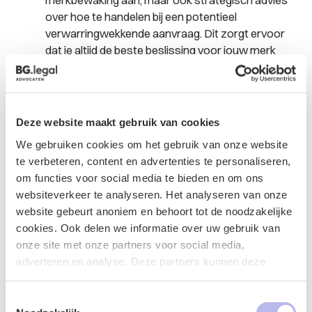
merkbewaking aan, maar ook strategisch advies
over hoe te handelen bij een potentieel
verwarringwekkende aanvraag. Dit zorgt ervoor
dat je altijd de beste beslissing voor jouw merk
kunt maken.
Kosteneffectief
: door vroegtijdig potentiële
conflicterende merken te identificeren kan er
direct tijdens de aanvraagprocedure al worden
Deze website maakt gebruik van cookies
optreden. Optrede in dit stadium is goedkoper.
We gebruiken cookies om het gebruik van onze website
te verbeteren, content en advertenties te personaliseren,
In een wereld waar concurrentie slechts een klik
om functies voor social media te bieden en om ons
verwijderd is, is het van vitaal belang om je merk te
websiteverkeer te analyseren. Het analyseren van onze
beschermen. Een merkbewakingsabonnement zorgt er
website gebeurt anoniem en behoort tot de noodzakelijke
voor dat jouw merk sterk en onderscheidend blijft.
cookies. Ook delen we informatie over uw gebruik van
onze site met onze partners voor social media,
adverteren en analyse. Deze partners kunnen deze
gegevens combineren met andere informatie die u aan ze
Contactformulier
heeft verstrekt of die ze hebben verzameld op basis van
Toestemmingsselectie
uw gebruik van hun services.